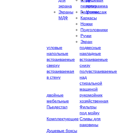
экрана
перелив
программа
Экраны
Гидромассаж
Уголки,
МДФ
Каркасы
Ножки
Подголовники
Ручки
Экран
угловые
подвесные
напольные
накладные
встраиваемые
встраиваемые
сверху
снизу
встраиваемая
полувстраиваемые
в стену
над
стиральной
машиной
двойные
рукомойник
мебельные
хозяйственная
Пьедестал
Фильтры
под мойку
Комплектующие
Сливы для
раковины
Душевые боксы