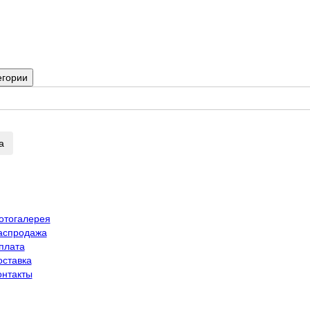
егории
а
отогалерея
аспродажа
плата
оставка
онтакты