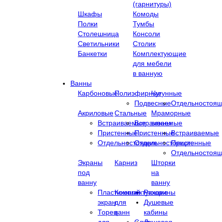
(гарнитуры)
Шкафы
Комоды
Полки
Тумбы
Столешница
Консоли
Светильники
Столик
Банкетки
Комплектующие
для мебели
в ванную
Ванны
Карбоновые
Полиэфирные
Чугунные
Подвесные
Отдельностоя
Акриловые
Стальные
Мраморные
Встраиваемые
Встраиваемые
ванны
Пристенные
Пристенные
Встраиваемые
Отдельностоящие
Отдельностоящие
Пристенные
Отдельностоя
Экраны
Карниз
Шторки
под
на
ванну
ванну
Пластиковый
Комплектующие
Раковины
экран
для
Душевые
Торец
ванн
кабины
для
Cлив-
Душевая