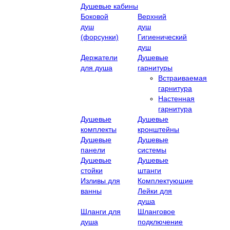
Душевые кабины
Боковой
Верхний
душ
душ
(форсунки)
Гигиенический
душ
Держатели
Душевые
для душа
гарнитуры
Встраиваемая
гарнитура
Настенная
гарнитура
Душевые
Душевые
комплекты
кронштейны
Душевые
Душевые
панели
системы
Душевые
Душевые
стойки
штанги
Изливы для
Комплектующие
ванны
Лейки для
душа
Шланги для
Шланговое
душа
подключение