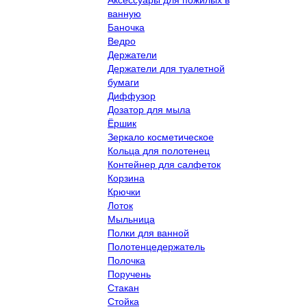
ванную
Баночка
Ведро
Держатели
Держатели для туалетной
бумаги
Диффузор
Дозатор для мыла
Ёршик
Зеркало косметическое
Кольца для полотенец
Контейнер для салфеток
Корзина
Крючки
Лоток
Мыльница
Полки для ванной
Полотенцедержатель
Полочка
Поручень
Стакан
Стойка