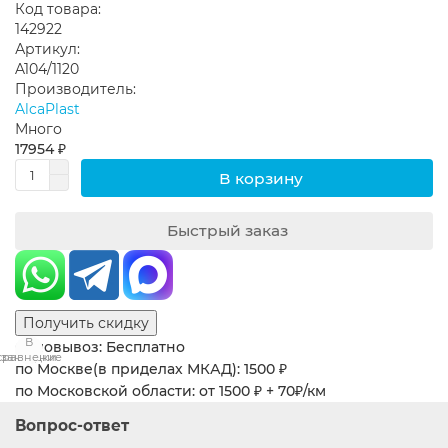
Код товара:
142922
Артикул:
A104/1120
Производитель:
AlcaPlast
Много
17954 ₽
В корзину
Быстрый заказ
Получить скидку
В
В
Самовывоз: Бесплатно
сравнение
закладки
по Москве(в приделах МКАД): 1500 ₽
по Московской области: от 1500 ₽ + 70₽/км
Вопрос-ответ