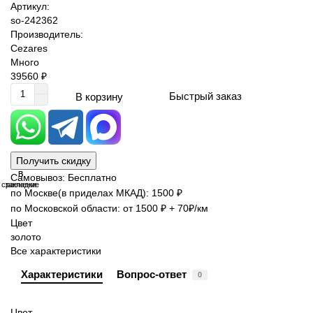
Артикул:
so-242362
Производитель:
Cezares
Много
39560 ₽
Быстрый заказ
В корзину
Получить скидку
В
В
Самовывоз: Бесплатно
сравнение
закладки
по Москве(в приделах МКАД): 1500 ₽
по Московской области: от 1500 ₽ + 70₽/км
Цвет
золото
Все характеристики
Характеристики
Вопрос-ответ
0
Цвет