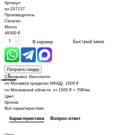
Артикул:
so-257137
Производитель:
Cezares
Много
48300 ₽
Быстрый заказ
В корзину
Получить скидку
В
В
Самовывоз: Бесплатно
сравнение
закладки
по Москве(в приделах МКАД): 1500 ₽
по Московской области: от 1500 ₽ + 70₽/км
Цвет
бронза
Все характеристики
Характеристики
Вопрос-ответ
Цвет