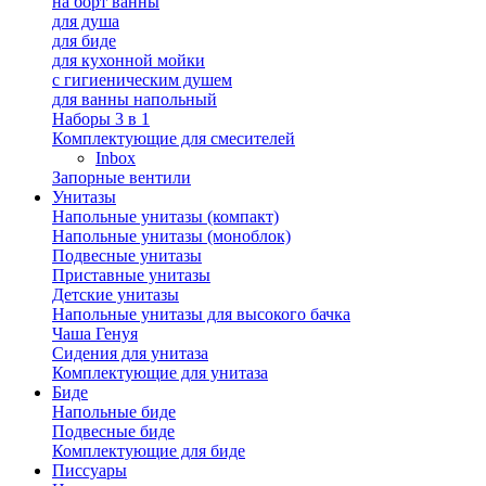
на борт ванны
для душа
для биде
для кухонной мойки
с гигиеническим душем
для ванны напольный
Наборы 3 в 1
Комплектующие для смесителей
Inbox
Запорные вентили
Унитазы
Напольные унитазы (компакт)
Напольные унитазы (моноблок)
Подвесные унитазы
Приставные унитазы
Детские унитазы
Напольные унитазы для высокого бачка
Чаша Генуя
Сидения для унитаза
Комплектующие для унитаза
Биде
Напольные биде
Подвесные биде
Комплектующие для биде
Писсуары