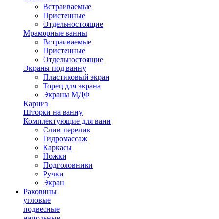
Встраиваемые
Пристенные
Отдельностоящие
Мраморные ванны
Встраиваемые
Пристенные
Отдельностоящие
Экраны под ванну
Пластиковый экран
Торец для экрана
Экраны МДФ
Карниз
Шторки на ванну
Комплектующие для ванн
Cлив-перелив
Гидромассаж
Каркасы
Ножки
Подголовники
Ручки
Экран
Раковины
угловые
подвесные
напольные