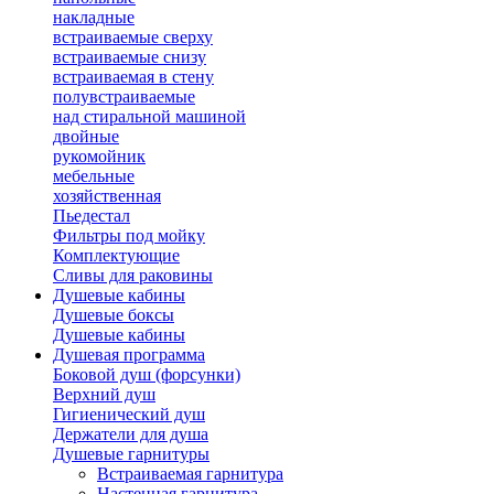
накладные
встраиваемые сверху
встраиваемые снизу
встраиваемая в стену
полувстраиваемые
над стиральной машиной
двойные
рукомойник
мебельные
хозяйственная
Пьедестал
Фильтры под мойку
Комплектующие
Сливы для раковины
Душевые кабины
Душевые боксы
Душевые кабины
Душевая программа
Боковой душ (форсунки)
Верхний душ
Гигиенический душ
Держатели для душа
Душевые гарнитуры
Встраиваемая гарнитура
Настенная гарнитура