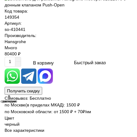
Код товара:
149354
Артикул:
so-410441
Производитель:
Hansgrohe
Много
80400 ₽
Быстрый заказ
В корзину
Получить скидку
В
В
Самовывоз: Бесплатно
сравнение
закладки
по Москве(в приделах МКАД): 1500 ₽
по Московской области: от 1500 ₽ + 70₽/км
Цвет
черный
Все характеристики