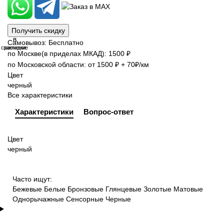
Получить скидку
В
В
Самовывоз: Бесплатно
сравнение
закладки
по Москве(в приделах МКАД): 1500 ₽
по Московской области: от 1500 ₽ + 70₽/км
Цвет
черный
Все характеристики
Характеристики
Вопрос-ответ
Цвет
черный
Часто ищут:
Бежевые
Белые
Бронзовые
Глянцевые
Золотые
Матовые
Однорычажные
Сенсорные
Черные