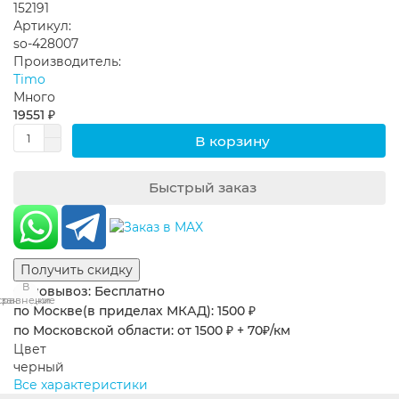
152191
Артикул:
so-428007
Производитель:
Timo
Много
19551 ₽
В корзину
Быстрый заказ
Получить скидку
В
В
Самовывоз: Бесплатно
сравнение
закладки
по Москве(в приделах МКАД): 1500 ₽
по Московской области: от 1500 ₽ + 70₽/км
Цвет
черный
Все характеристики