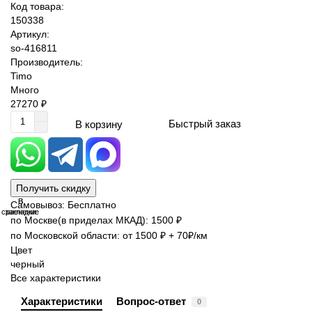
Код товара:
150338
Артикул:
so-416811
Производитель:
Timo
Много
27270 ₽
Быстрый заказ
В корзину
Получить скидку
В
В
Самовывоз: Бесплатно
сравнение
закладки
по Москве(в приделах МКАД): 1500 ₽
по Московской области: от 1500 ₽ + 70₽/км
Цвет
черный
Все характеристики
Характеристики
Вопрос-ответ
0