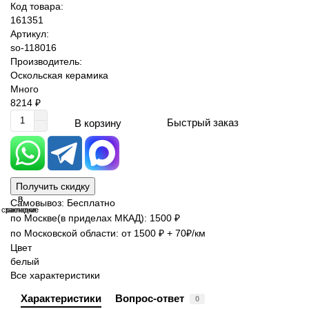
Код товара:
161351
Артикул:
so-118016
Производитель:
Оскольская керамика
Много
8214 ₽
Быстрый заказ
В корзину
Получить скидку
В
В
Самовывоз: Бесплатно
сравнение
закладки
по Москве(в приделах МКАД): 1500 ₽
по Московской области: от 1500 ₽ + 70₽/км
Цвет
белый
Все характеристики
Характеристики
Вопрос-ответ
0