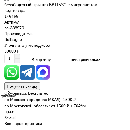
Код товара:
146465
Артикул:
so-388979
Производитель:
BelBagno
Уточняйте у менеджера
39000 ₽
Быстрый заказ
В корзину
Получить скидку
В
В
Самовывоз: Бесплатно
сравнение
закладки
по Москве(в приделах МКАД): 1500 ₽
по Московской области: от 1500 ₽ + 70₽/км
Цвет
белый
Все характеристики