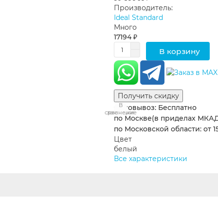
Производитель:
Ideal Standard
Много
17194 ₽
В корзину
Получить скидку
В
В
Самовывоз: Бесплатно
сравнение
закладки
по Москве(в приделах МКАД)
по Московской области: от 15
Цвет
белый
Все характеристики