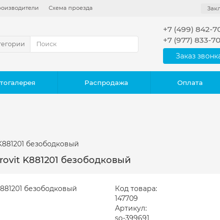
оизводители
Схема проезда
Зак
+7 (499) 842-7
+7 (977) 833-7
тегории
Заказ звонк
тогалерея
Распродажа
Оплата
 K881201 безободковый
urovit K881201 безободковый
Код товара:
147709
Артикул:
so-399691