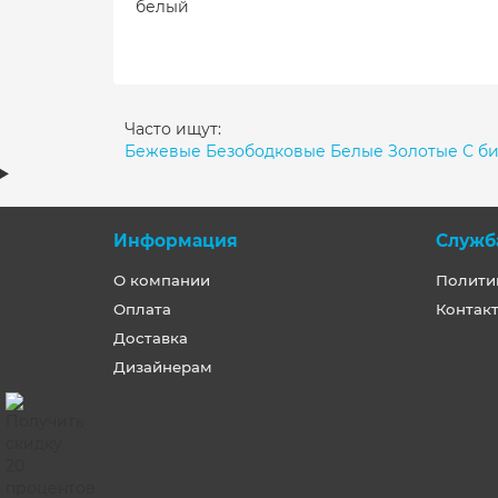
белый
Часто ищут:
Бежевые
Безободковые
Белые
Золотые
С б
Информация
Служб
О компании
Полити
Оплата
Контак
Доставка
Дизайнерам