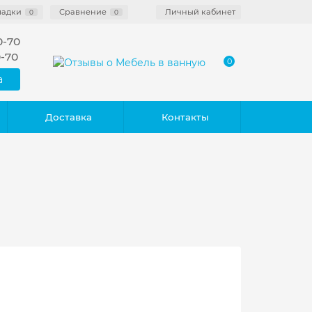
ладки
Сравнение
Личный кабинет
0
0
0-70
0-70
0
а
Доставка
Контакты