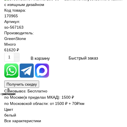
Код товара:
170965
Артикул:
so-567163
Производитель:
GreenStone
Много
61620 ₽
Быстрый заказ
В корзину
Получить скидку
В
В
Самовывоз: Бесплатно
сравнение
закладки
по Москве(в приделах МКАД): 1500 ₽
по Московской области: от 1500 ₽ + 70₽/км
Цвет
белый
Все характеристики