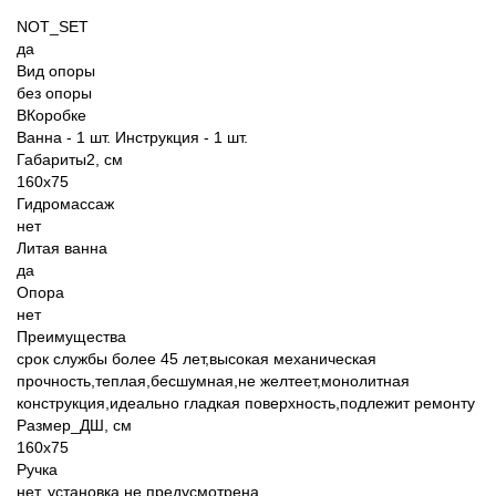
NOT_SET
да
Вид опоры
без опоры
ВКоробке
Ванна - 1 шт. Инструкция - 1 шт.
Габариты2, см
160
x
75
Гидромассаж
нет
Литая ванна
да
Опора
нет
Преимущества
срок службы более 45 лет,высокая механическая
прочность,теплая,бесшумная,не желтеет,монолитная
конструкция,идеально гладкая поверхность,подлежит ремонту
Размер_ДШ, см
160x75
Ручка
нет, установка не предусмотрена