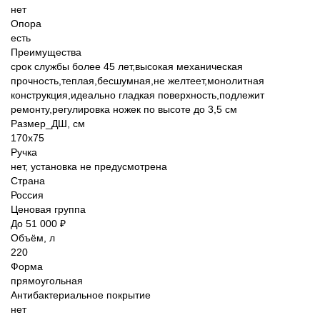
нет
Опора
есть
Преимущества
срок службы более 45 лет,высокая механическая
прочность,теплая,бесшумная,не желтеет,монолитная
конструкция,идеально гладкая поверхность,подлежит
ремонту,регулировка ножек по высоте до 3,5 см
Размер_ДШ, см
170x75
Ручка
нет, установка не предусмотрена
Страна
Россия
Ценовая группа
До 51 000 ₽
Объём, л
220
Форма
прямоугольная
Антибактериальное покрытие
нет