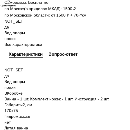
В
В
Самовывоз: Бесплатно
сравнение
закладки
по Москве(в приделах МКАД): 1500 ₽
по Московской области: от 1500 ₽ + 70₽/км
NOT_SET
да
Вид опоры
ножки
Все характеристики
Характеристики
Вопрос-ответ
NOT_SET
да
Вид опоры
ножки
ВКоробке
Ванна - 1 шт. Комплект ножек - 1 шт. Инструкция - 2 шт.
Габариты2, см
170
x
75
Гидромассаж
нет
Литая ванна