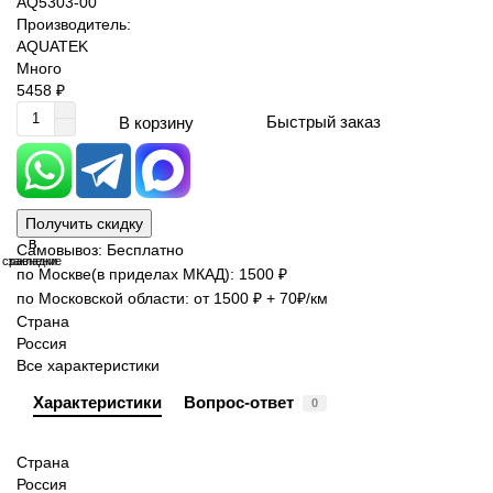
AQ5303-00
Производитель:
AQUATEK
Много
5458 ₽
Быстрый заказ
В корзину
Получить скидку
В
В
Самовывоз: Бесплатно
сравнение
закладки
по Москве(в приделах МКАД): 1500 ₽
по Московской области: от 1500 ₽ + 70₽/км
Страна
Россия
Все характеристики
Характеристики
Вопрос-ответ
0
Страна
Россия