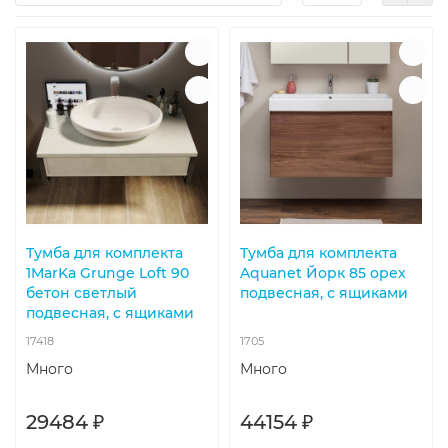
Тумба для комплекта
Тумба для комплекта
1MarKa Grunge Loft 90
Aquanet Йорк 85 орех
бетон светлый
подвесная, с ящиками
подвесная, с ящиками
17418
1705
Много
Много
29484 ₽
44154 ₽