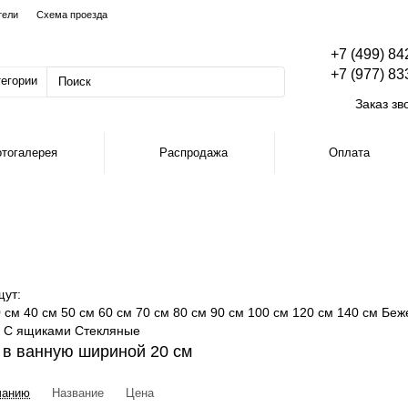
тели
Схема проезда
+7 (499) 84
+7 (977) 83
тегории
Заказ зв
тогалерея
Распродажа
Оплата
щут:
 см
40 см
50 см
60 см
70 см
80 см
90 см
100 см
120 см
140 см
Беж
С ящиками
Стекляные
 в ванную шириной 20 см
чанию
Название
Цена