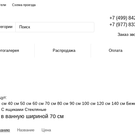
тели
Схема проезда
+7 (499) 84
+7 (977) 83
тегории
Заказ зв
тогалерея
Распродажа
Оплата
щут:
 см
40 см
50 см
60 см
70 см
80 см
90 см
100 см
120 см
140 см
Беж
С ящиками
Стекляные
 в ванную шириной 70 см
чанию
Название
Цена