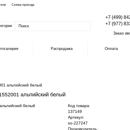
тели
Схема проезда
+7 (499) 84
+7 (977) 83
тегории
Заказ зв
тогалерея
Распродажа
Оплата
2001 альпийский белый
 61552001 альпийский белый
Код товара:
137149
Артикул:
so-227247
Производитель: