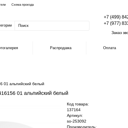
тели
Схема проезда
+7 (499) 84
+7 (977) 83
тегории
Заказ зв
тогалерея
Распродажа
Оплата
56 01 альпийский белый
 416156 01 альпийский белый
Код товара:
137164
Артикул:
so-253092
Производитель: