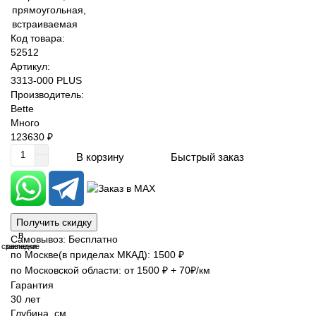
Код товара:
52512
Артикул:
3313-000 PLUS
Производитель:
Bette
Много
123630 ₽
Быстрый заказ
В корзину
Получить скидку
В
В
Самовывоз: Бесплатно
сравнение
закладки
по Москве(в приделах МКАД): 1500 ₽
по Московской области: от 1500 ₽ + 70₽/км
Гарантия
30 лет
Глубина, см