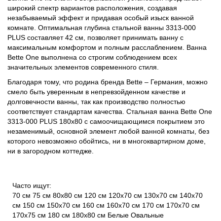
широкий спектр вариантов расположения, создавая
незабываемый эффект и придавая особый изыск ванной
комнате. Оптимальная глубина стальной ванны 3313-000
PLUS составляет 42 см, позволяет принимать ванну с
максимальным комфортом и полным расслаблением. Ванна
Bette One выполнена со строгим соблюдением всех
значительных элементов современного стиля.
Благодаря тому, что родина бренда Bette – Германия, можно
смело быть уверенным в непревзойденном качестве и
долговечности ванны, так как производство полностью
соответствует стандартам качества. Стальная ванна Bette One
3313-000 PLUS 180x80 с самоочищающимся покрытием это
незаменимый, основной элемент любой ванной комнаты, без
которого невозможно обойтись, ни в многоквартирном доме,
ни в загородном коттедже.
Часто ищут:
70 см
75 см
80х80 см
120 см
120х70 см
130х70 см
140х70
см
150 см
150х70 см
160 см
160х70 см
170 см
170х70 см
170х75 см
180 см
180х80 см
Белые
Овальные