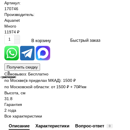
Артикул:
170746
Производитель:
Aquanet
Много
11974 ₽
Быстрый заказ
В корзину
Получить скидку
В
В
Самовывоз: Бесплатно
сравнение
закладки
по Москве(в приделах МКАД): 1500 ₽
по Московской области: от 1500 ₽ + 70₽/км
Высота, см
31.8
Гарантия
2 года
Все характеристики
Описание
Характеристики
Вопрос-ответ
0