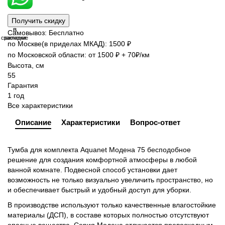
Получить скидку
В
В
Самовывоз: Бесплатно
сравнение
закладки
по Москве(в приделах МКАД): 1500 ₽
по Московской области: от 1500 ₽ + 70₽/км
Высота, см
55
Гарантия
1 год
Все характеристики
Описание
Характеристики
Вопрос-ответ
Тумба для комплекта Aquanet Модена 75 бесподобное
решение для создания комфортной атмосферы в любой
ванной комнате. Подвесной способ установки дает
возможность не только визуально увеличить пространство, но
и обеспечивает быстрый и удобный доступ для уборки.
В производстве используют только качественные влагостойкие
материалы (ДСП), в составе которых полностью отсутствуют
опасные вещества. Серия Модена отличается превосходным