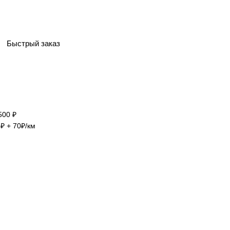
Быстрый заказ
500 ₽
₽ + 70₽/км