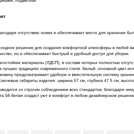
вет
агодаря отсутствию ножек и обеспечивает место для хранения быто
сходное решение для создания комфортной атмосферы в любой ва
анство, но и обеспечивает быстрый и удобный доступ для уборки.
агостойкие материалы (ЛДСП), в составе которых полностью отсут
 лучших традициях современного стиля. Белый, основной цвет ис
ковину предусматривает удобную и вместительную систему хранен
Ключевые габариты изделия: ширина 57 см, глубина 47.5 см, высота
изводится со строгим соблюдением всех стандартов, благодаря че
ота 58 белая создаст уют и комфорт в любом дизайнерском решени