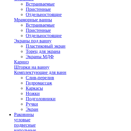
Встраиваемые
Пристенные
Отдельностоящие
Мраморные ванны
Встраиваемые
Пристенные
Отдельностоящие
Экраны под ванну
Пластиковый экран
Торец для экрана
Экраны МДФ
Карниз
Шторки на ванну
Комплектующие для ванн
Cлив-перелив
Гидромассаж
Каркасы
Ножки
Подголовники
Ручки
Экран
Раковины
угловые
подвесные
напольные