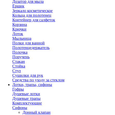
Дозатор для мыла
Ёршик
Зеркало косметическое
Кольца для полотенец
Контейнер для салфеток
Корзина
Крючки
Лоток
Мыльница
Полки для ванной
Полотенцедержатель
Полочка
Поручень
Стакан
Стойка
Стул
Сушилки для рук
Средства по уходу за стеклом
Лотки, трапы, сифоны
Гофры
Душевые лотки
Душевые трапы
Комплектующие
Сифоны
Донный клапан