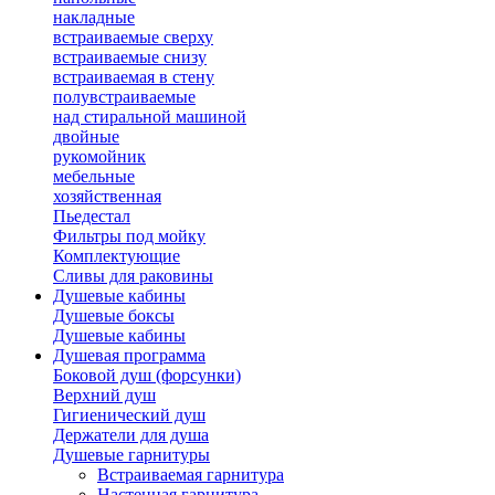
накладные
встраиваемые сверху
встраиваемые снизу
встраиваемая в стену
полувстраиваемые
над стиральной машиной
двойные
рукомойник
мебельные
хозяйственная
Пьедестал
Фильтры под мойку
Комплектующие
Сливы для раковины
Душевые кабины
Душевые боксы
Душевые кабины
Душевая программа
Боковой душ (форсунки)
Верхний душ
Гигиенический душ
Держатели для душа
Душевые гарнитуры
Встраиваемая гарнитура
Настенная гарнитура