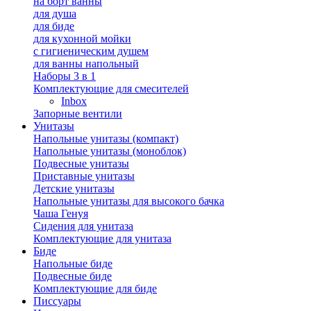
на борт ванны
для душа
для биде
для кухонной мойки
с гигиеническим душем
для ванны напольный
Наборы 3 в 1
Комплектующие для смесителей
Inbox
Запорные вентили
Унитазы
Напольные унитазы (компакт)
Напольные унитазы (моноблок)
Подвесные унитазы
Приставные унитазы
Детские унитазы
Напольные унитазы для высокого бачка
Чаша Генуя
Сидения для унитаза
Комплектующие для унитаза
Биде
Напольные биде
Подвесные биде
Комплектующие для биде
Писсуары