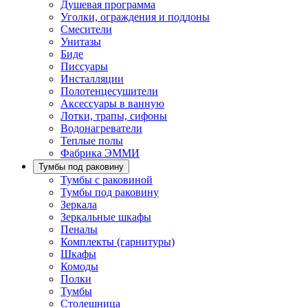
Душевая программа
Уголки, ограждения и поддоны
Смесители
Унитазы
Биде
Писсуары
Инсталляции
Полотенцесушители
Аксессуары в ванную
Лотки, трапы, сифоны
Водонагреватели
Теплые полы
Фабрика ЭММИ
Тумбы под раковину
Тумбы с раковиной
Тумбы под раковину
Зеркала
Зеркальные шкафы
Пеналы
Комплекты (гарнитуры)
Шкафы
Комоды
Полки
Тумбы
Столешница