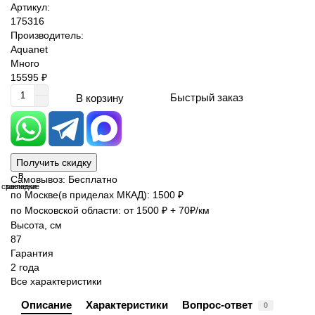
Артикул:
175316
Производитель:
Aquanet
Много
15595 ₽
Быстрый заказ
В корзину
Получить скидку
В
В
Самовывоз: Бесплатно
сравнение
закладки
по Москве(в приделах МКАД): 1500 ₽
по Московской области: от 1500 ₽ + 70₽/км
Высота, см
87
Гарантия
2 года
Все характеристики
Описание
Характеристики
Вопрос-ответ
0