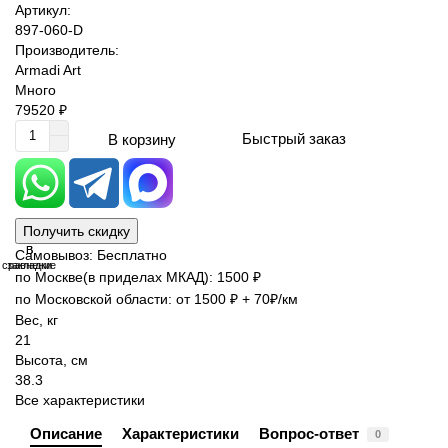
Артикул:
897-060-D
Производитель:
Armadi Art
Много
79520 ₽
Быстрый заказ
В корзину
Получить скидку
В
В
Самовывоз: Бесплатно
сравнение
закладки
по Москве(в приделах МКАД): 1500 ₽
по Московской области: от 1500 ₽ + 70₽/км
Вес, кг
21
Высота, см
38.3
Все характеристики
Описание
Характеристики
Вопрос-ответ
0