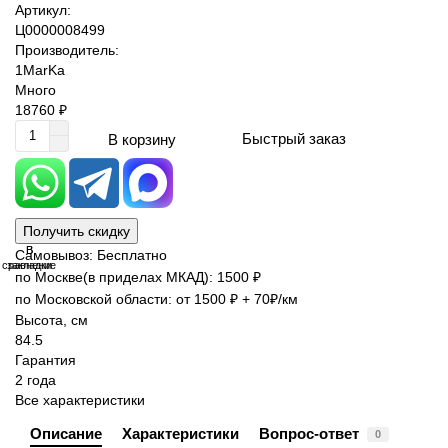
Артикул:
Ц0000008499
Производитель:
1MarKa
Много
18760 ₽
Быстрый заказ
В корзину
Получить скидку
В
В
Самовывоз: Бесплатно
сравнение
закладки
по Москве(в приделах МКАД): 1500 ₽
по Московской области: от 1500 ₽ + 70₽/км
Высота, см
84.5
Гарантия
2 года
Все характеристики
Описание
Характеристики
Вопрос-ответ
0