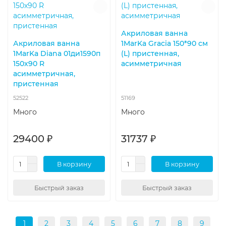
Акриловая ванна
Акриловая ванна
1MarKa Gracia 150*90 см
1MarKa Diana 01ди1590п
(L) пристенная,
150х90 R
асимметричная
асимметричная,
пристенная
52522
51169
Много
Много
29400 ₽
31737 ₽
В корзину
В корзину
Быстрый заказ
Быстрый заказ
1
2
3
4
5
6
7
8
9