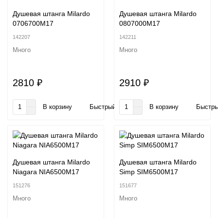
Душевая штанга Milardo
Душевая штанга Milardo
0706700M17
0807000M17
142207
142211
Много
Много
2810 ₽
2910 ₽
В корзину
Быстрый заказ
В корзину
Быстры
Душевая штанга Milardo
Душевая штанга Milardo
Niagara NIA6500M17
Simp SIM6500M17
151276
151677
Много
Много