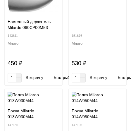
Настенный держатель
Milardo 060CP00M53
143611
151676
Много
Много
450 ₽
530 ₽
В корзину
Быстрый заказ
В корзину
Быстры
Полка Milardo
Полка Milardo
013W030M44
014W050M44
147185
147195