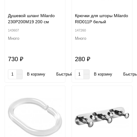
Душевой шланг Milardo
Крючки для шторы Milardo
230P200M19 200 см
RID011P белый
143607
147260
Много
Много
730 ₽
280 ₽
В корзину
Быстрый заказ
В корзину
Быстры