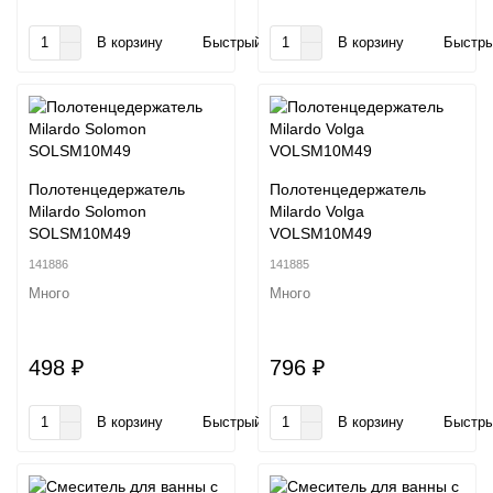
В корзину
Быстрый заказ
В корзину
Быстры
Полотенцедержатель
Полотенцедержатель
Milardo Solomon
Milardo Volga
SOLSM10M49
VOLSM10M49
141886
141885
Много
Много
498 ₽
796 ₽
В корзину
Быстрый заказ
В корзину
Быстры