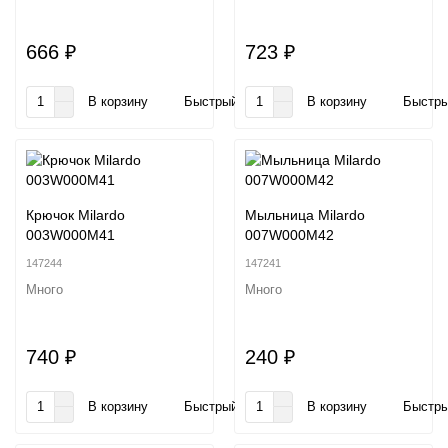
666 ₽
723 ₽
В корзину
Быстрый заказ
В корзину
Быстры
Крючок Milardo
Мыльница Milardo
003W000M41
007W000M42
147244
147241
Много
Много
740 ₽
240 ₽
В корзину
Быстрый заказ
В корзину
Быстры