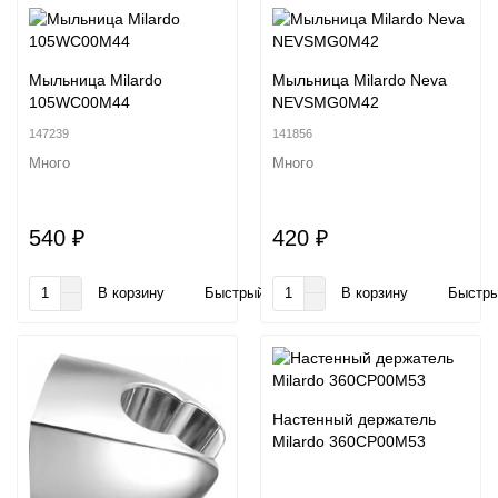
Мыльница Milardo
Мыльница Milardo Neva
105WC00M44
NEVSMG0M42
147239
141856
Много
Много
540 ₽
420 ₽
В корзину
Быстрый заказ
В корзину
Быстры
Настенный держатель
Milardo 360CP00M53