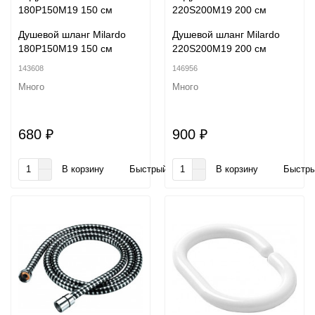
Душевой шланг Milardo
Душевой шланг Milardo
180P150M19 150 см
220S200M19 200 см
143608
146956
Много
Много
680 ₽
900 ₽
В корзину
Быстрый заказ
В корзину
Быстры