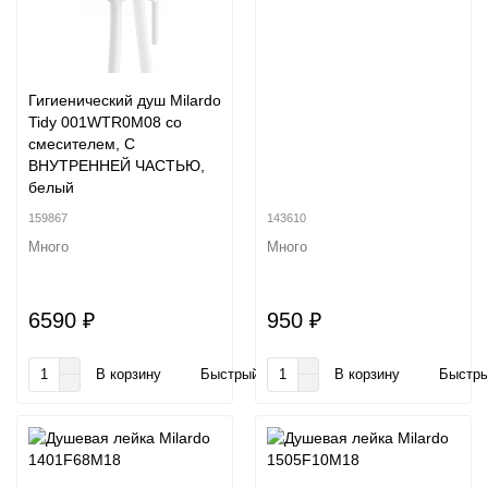
Гигиенический душ Milardo
Tidy 001WTR0M08 со
смесителем, С
ВНУТРЕННЕЙ ЧАСТЬЮ,
белый
159867
143610
Много
Много
6590 ₽
950 ₽
В корзину
Быстрый заказ
В корзину
Быстры