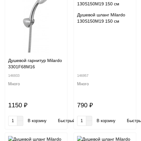
Душевой шланг Milardo
130S150M19 150 см
Душевой гарнитур Milardo
3301F68M16
146933
146957
Много
Много
1150 ₽
790 ₽
В корзину
Быстрый заказ
В корзину
Быстры