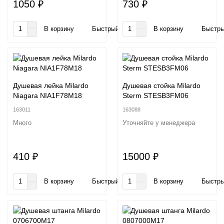
1050 ₽
730 ₽
В корзину
Быстрый заказ
В корзину
Быстры
Душевая лейка Milardo
Душевая стойка Milardo
Niagara NIA1F78M18
Sterm STESB3FM06
163011
163088
Много
Уточняйте у менеджера
410 ₽
15000 ₽
В корзину
Быстрый заказ
В корзину
Быстры