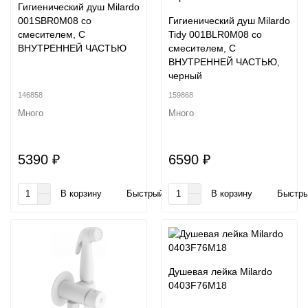
Гигиенический душ Milardo
001SBR0M08 со
Гигиенический душ Milardo
смесителем, С
Tidy 001BLR0M08 со
ВНУТРЕННЕЙ ЧАСТЬЮ
смесителем, С
ВНУТРЕННЕЙ ЧАСТЬЮ,
черный
146858
159868
Много
Много
5390 ₽
6590 ₽
В корзину
Быстрый заказ
В корзину
Быстры
Душевая лейка Milardo
0403F76M18