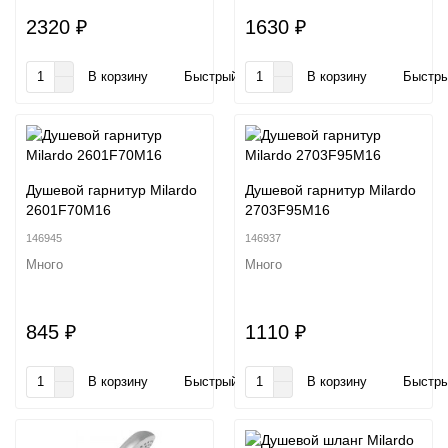
2320 ₽
1630 ₽
В корзину
Быстрый заказ
В корзину
Быстры
Душевой гарнитур Milardo
Душевой гарнитур Milardo
2601F70M16
2703F95M16
146945
146937
Много
Много
845 ₽
1110 ₽
В корзину
Быстрый заказ
В корзину
Быстры