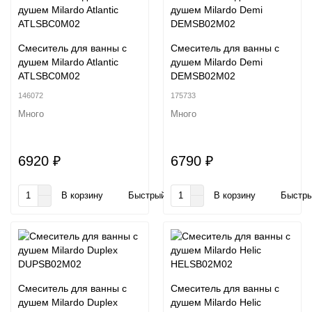
Смеситель для ванны с
Смеситель для ванны с
душем Milardo Atlantic
душем Milardo Demi
ATLSBC0M02
DEMSB02M02
146072
175733
Много
Много
6920 ₽
6790 ₽
В корзину
Быстрый заказ
В корзину
Быстры
Смеситель для ванны с
Смеситель для ванны с
душем Milardo Duplex
душем Milardo Helic