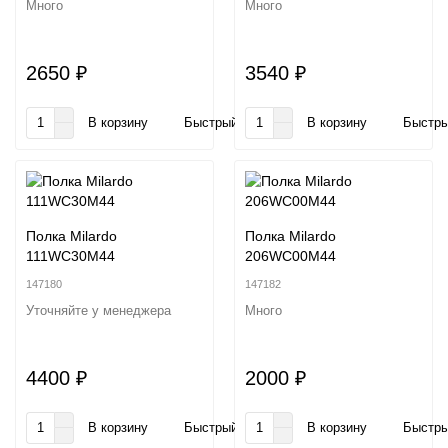
Много
Много
2650 ₽
3540 ₽
В корзину
Быстрый заказ
В корзину
Быстры
Полка Milardo
Полка Milardo
111WC30M44
206WC00M44
147180
147182
Уточняйте у менеджера
Много
4400 ₽
2000 ₽
В корзину
Быстрый заказ
В корзину
Быстры