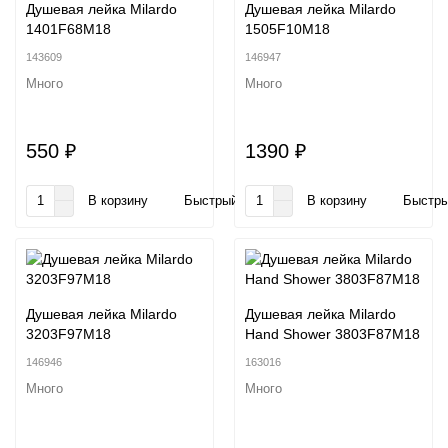
Душевая лейка Milardo
Душевая лейка Milardo
1401F68M18
1505F10M18
143609
146947
Много
Много
550 ₽
1390 ₽
В корзину
Быстрый заказ
В корзину
Быстры
Душевая лейка Milardo
Душевая лейка Milardo
3203F97M18
Hand Shower 3803F87M18
146946
163016
Много
Много