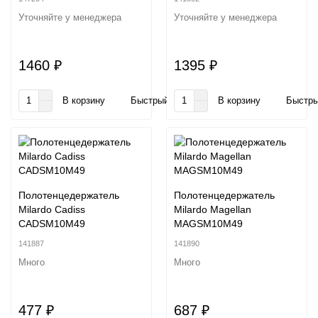
Уточняйте у менеджера
Уточняйте у менеджера
1460 ₽
1395 ₽
В корзину
Быстрый заказ
В корзину
Быстры
Полотенцедержатель
Полотенцедержатель
Milardo Cadiss
Milardo Magellan
CADSM10M49
MAGSM10M49
141887
141890
Много
Много
477 ₽
687 ₽