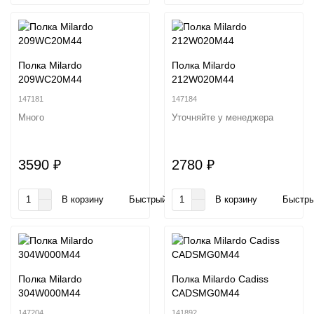
Полка Milardo
Полка Milardo
209WC20M44
212W020M44
147181
147184
Много
Уточняйте у менеджера
3590 ₽
2780 ₽
В корзину
Быстрый заказ
В корзину
Быстры
Полка Milardo
Полка Milardo Cadiss
304W000M44
CADSMG0M44
147204
141892