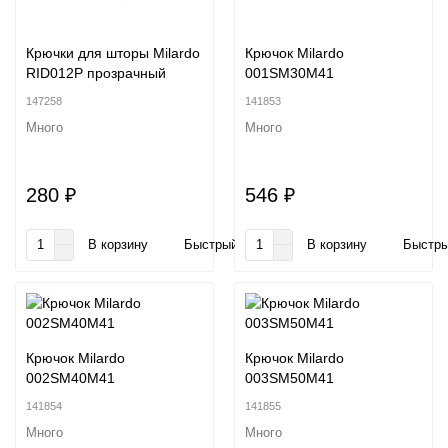
Крючки для шторы Milardo
Крючок Milardo
RID012P прозрачный
001SM30M41
147258
141853
Много
Много
280 ₽
546 ₽
В корзину
Быстрый заказ
В корзину
Быстры
Крючок Milardo
Крючок Milardo
002SM40M41
003SM50M41
141854
141855
Много
Много