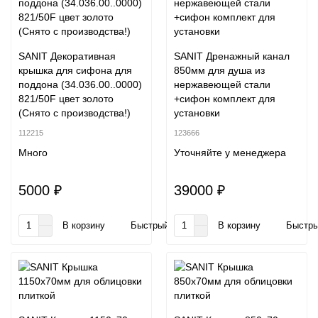
SANIT Декоративная
SANIT Дренажный канал
крышка для сифона для
850мм для душа из
поддона (34.036.00..0000)
нержавеющей стали
821/50F цвет золото
+сифон комплект для
(Снято с производства!)
установки
112215
123666
Много
Уточняйте у менеджера
5000 ₽
39000 ₽
В корзину
Быстрый заказ
В корзину
Быстры