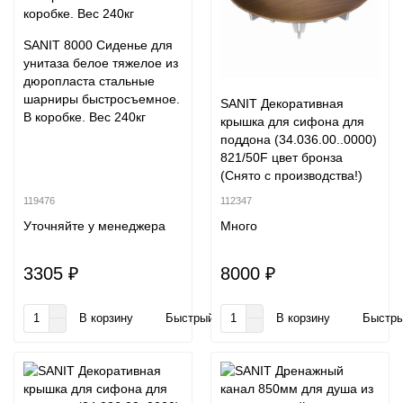
SANIT 8000 Сиденье для
унитаза белое тяжелое из
дюропласта стальные
шарниры быстросъемное.
SANIT Декоративная
В коробке. Вес 240кг
крышка для сифона для
поддона (34.036.00..0000)
821/50F цвет бронза
(Снято с производства!)
119476
112347
Уточняйте у менеджера
Много
3305 ₽
8000 ₽
В корзину
Быстрый заказ
В корзину
Быстры