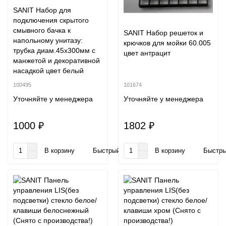
SANIT Набор для
подключения скрытого
смывного бачка к
SANIT Набор решеток и
напольному унитазу:
крючков для мойки 60.005
трубка диам.45х300мм с
цвет антрацит
манжетой и декоративной
насадкой цвет белый
100495
101674
Уточняйте у менеджера
Уточняйте у менеджера
1000 ₽
1802 ₽
В корзину
Быстрый заказ
В корзину
Быстры