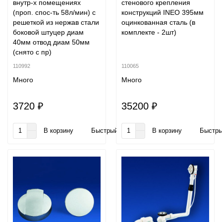
внутр-х помещениях
стенового крепления
(проп. спос-ть 58л/мин) с
конструкций INEO 395мм
решеткой из нержав стали
оцинкованная сталь (в
боковой штуцер диам
комплекте - 2шт)
40мм отвод диам 50мм
(снято с пр)
110992
110065
Много
Много
3720 ₽
35200 ₽
В корзину
Быстрый заказ
В корзину
Быстры