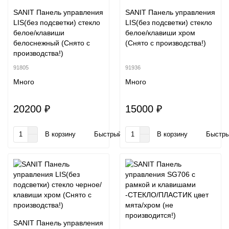
SANIT Панель управления
SANIT Панель управления
LIS(без подсветки) стекло
LIS(без подсветки) стекло
белое/клавиши
белое/клавиши хром
белоснежный (Снято с
(Снято с производства!)
производства!)
91805
91936
Много
Много
20200 ₽
15000 ₽
В корзину
Быстрый заказ
В корзину
Быстры
SANIT Панель управления