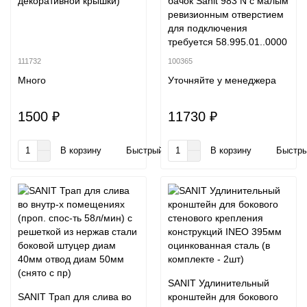
декоративной крышки)
бачок Sanit 983 N с малым
ревизионным отверстием
для подключения
требуется 58.995.01..0000
111732
100365
Много
Уточняйте у менеджера
1500 ₽
11730 ₽
В корзину
Быстрый заказ
В корзину
Быстры
SANIT Удлинительный
SANIT Трап для слива во
кронштейн для бокового