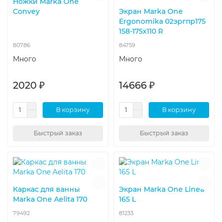
Ножки Marka One
Convey
Экран Marka One
Ergonomika 02эргпр175
158-175x110 R
80786
84759
Много
Много
2020 ₽
14666 ₽
В корзину
В корзину
Быстрый заказ
Быстрый заказ
Каркас для ванны
Экран Marka One Linea
Marka One Aelita 170
165 L
79492
81233