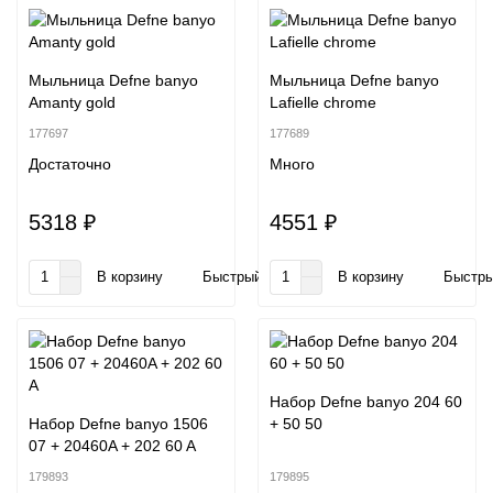
Мыльница Defne banyo
Мыльница Defne banyo
Amanty gold
Lafielle chrome
177697
177689
Достаточно
Много
5318 ₽
4551 ₽
В корзину
Быстрый заказ
В корзину
Быстры
Набор Defne banyo 204 60
Набор Defne banyo 1506
+ 50 50
07 + 20460A + 202 60 A
179893
179895