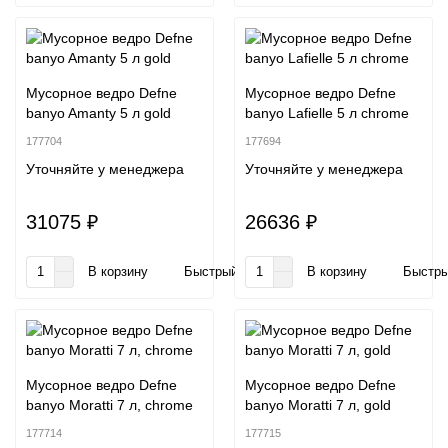
Мусорное ведро Defne
Мусорное ведро Defne
banyo Amanty 5 л gold
banyo Lafielle 5 л chrome
177704
177694
Уточняйте у менеджера
Уточняйте у менеджера
31075 ₽
26636 ₽
В корзину
Быстрый заказ
В корзину
Быстры
Мусорное ведро Defne
Мусорное ведро Defne
banyo Moratti 7 л, chrome
banyo Moratti 7 л, gold
177714
177715