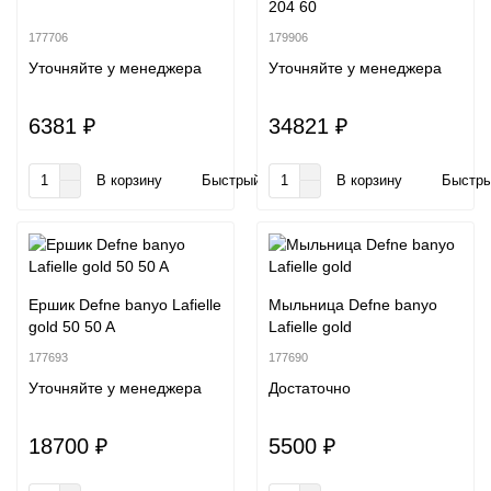
204 60
177706
179906
Уточняйте у менеджера
Уточняйте у менеджера
6381 ₽
34821 ₽
В корзину
Быстрый заказ
В корзину
Быстры
Ершик Defne banyo Lafielle
Мыльница Defne banyo
gold 50 50 A
Lafielle gold
177693
177690
Уточняйте у менеджера
Достаточно
18700 ₽
5500 ₽