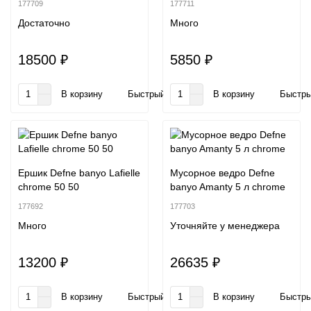
177709
177711
Достаточно
Много
18500 ₽
5850 ₽
В корзину
Быстрый заказ
В корзину
Быстры
Ершик Defne banyo Lafielle
Мусорное ведро Defne
chrome 50 50
banyo Amanty 5 л chrome
177692
177703
Много
Уточняйте у менеджера
13200 ₽
26635 ₽
В корзину
Быстрый заказ
В корзину
Быстры