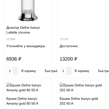
Дозатор Defne banyo
Lafielle chrome
177698
177707
Уточняйте у менеджера
Достаточно
6936 ₽
13200 ₽
В корзину
Быстрый заказ
В корзину
Быстры
Ершик Defne banyo
Ершик Defne banyo gold
Amanty gold 80 50 A
202 60 A