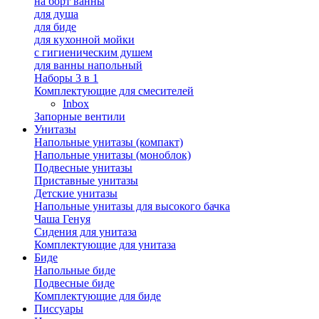
на борт ванны
для душа
для биде
для кухонной мойки
с гигиеническим душем
для ванны напольный
Наборы 3 в 1
Комплектующие для смесителей
Inbox
Запорные вентили
Унитазы
Напольные унитазы (компакт)
Напольные унитазы (моноблок)
Подвесные унитазы
Приставные унитазы
Детские унитазы
Напольные унитазы для высокого бачка
Чаша Генуя
Сидения для унитаза
Комплектующие для унитаза
Биде
Напольные биде
Подвесные биде
Комплектующие для биде
Писсуары