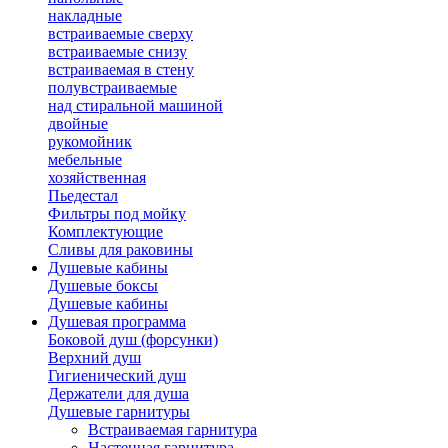
накладные
встраиваемые сверху
встраиваемые снизу
встраиваемая в стену
полувстраиваемые
над стиральной машиной
двойные
рукомойник
мебельные
хозяйственная
Пьедестал
Фильтры под мойку
Комплектующие
Сливы для раковины
Душевые кабины
Душевые боксы
Душевые кабины
Душевая программа
Боковой душ (форсунки)
Верхний душ
Гигиенический душ
Держатели для душа
Душевые гарнитуры
Встраиваемая гарнитура
Настенная гарнитура