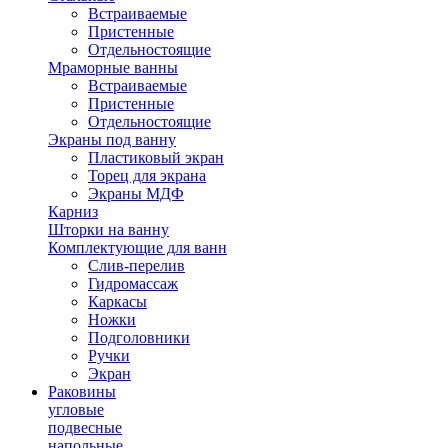
Встраиваемые
Пристенные
Отдельностоящие
Мраморные ванны
Встраиваемые
Пристенные
Отдельностоящие
Экраны под ванну
Пластиковый экран
Торец для экрана
Экраны МДФ
Карниз
Шторки на ванну
Комплектующие для ванн
Cлив-перелив
Гидромассаж
Каркасы
Ножки
Подголовники
Ручки
Экран
Раковины
угловые
подвесные
напольные