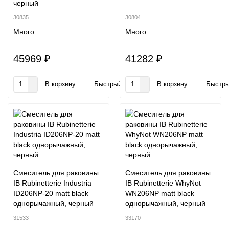
черный
30835
30804
Много
Много
45969 ₽
41282 ₽
В корзину
Быстрый заказ
В корзину
Быстры
Смеситель для раковины
Смеситель для раковины
IB Rubinetterie Industria
IB Rubinetterie WhyNot
ID206NP-20 matt black
WN206NP matt black
однорычажный, черный
однорычажный, черный
31533
33170