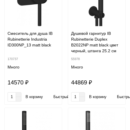
Смеситель для душа IB
Душевой гарнитур IB
Rubinetterie Industria
Rubinetterie Duplex
ID300NP_13 matt black
B2022NP matt black цвет
черный, штанга 25.2 см
170737
55978
Много
Много
14570 ₽
44869 ₽
В корзину
Быстрый заказ
В корзину
Быстры