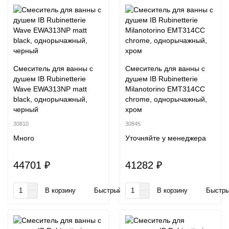
Смеситель для ванны с
Смеситель для ванны с
душем IB Rubinetterie
душем IB Rubinetterie
Wave EWA313NP matt
Milanotorino EMT314CC
black, однорычажный,
chrome, однорычажный,
черный
хром
30810
30845
Много
Уточняйте у менеджера
44701 ₽
41282 ₽
В корзину
Быстрый заказ
В корзину
Быстры