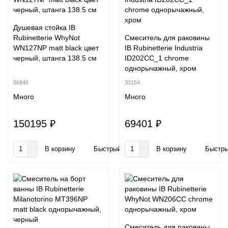
Душевая стойка IB
Rubinetterie WhyNot
Смеситель для раковины
WN127NP matt black цвет
IB Rubinetterie Industria
черный, штанга 138.5 см
ID202CC_1 chrome
однорычажный, хром
56846
33154
Много
Много
150195 ₽
69401 ₽
В корзину
Быстрый заказ
В корзину
Быстры
Смеситель для раковины