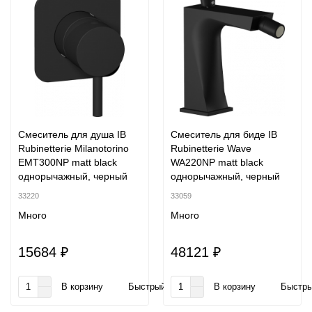
Смеситель для душа IB
Смеситель для биде IB
Rubinetterie Milanotorino
Rubinetterie Wave
EMT300NP matt black
WA220NP matt black
однорычажный, черный
однорычажный, черный
33220
33059
Много
Много
15684 ₽
48121 ₽
В корзину
Быстрый заказ
В корзину
Быстры