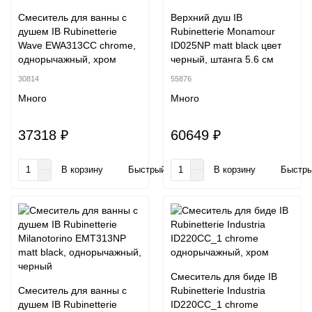
Смеситель для ванны с
Верхний душ IB
душем IB Rubinetterie
Rubinetterie Monamour
Wave EWA313CC chrome,
ID025NP matt black цвет
однорычажный, хром
черный, штанга 5.6 см
30814
55876
Много
Много
37318 ₽
60649 ₽
В корзину
Быстрый заказ
В корзину
Быстры
Смеситель для биде IB
Смеситель для ванны с
Rubinetterie Industria
душем IB Rubinetterie
ID220CC_1 chrome