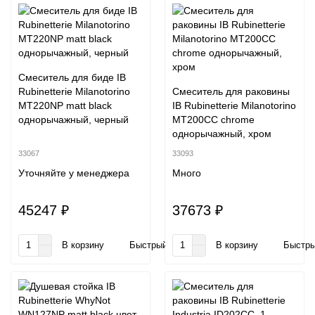
Смеситель для биде IB
Rubinetterie Milanotorino
Смеситель для раковины
MT220NP matt black
IB Rubinetterie Milanotorino
однорычажный, черный
MT200CC chrome
однорычажный, хром
33067
33093
Уточняйте у менеджера
Много
45247 ₽
37673 ₽
В корзину
Быстрый заказ
В корзину
Быстры