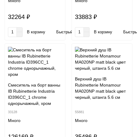
Много
Много
32264 ₽
33883 ₽
В корзину
Быстрый заказ
В корзину
Быстры
Верхний душ IB
Смеситель на борт ванны
Rubinetterie Monamour
IB Rubinetterie Industria
MA020NP matt black цвет
ID396CC_1 chrome
черный, штанга 5.6 см
однорычажный, хром
33128
55881
Много
Много
126169 ₽
35486 ₽