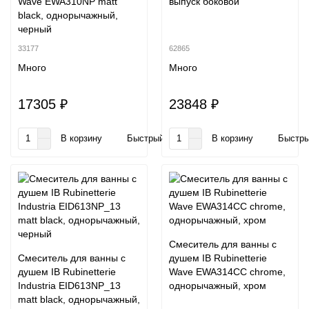
Wave EWA310NP matt
выпуск боковой
black, однорычажный,
черный
33177
62865
Много
Много
17305 ₽
23848 ₽
В корзину
Быстрый заказ
В корзину
Быстры
Смеситель для ванны с
Смеситель для ванны с
душем IB Rubinetterie
душем IB Rubinetterie
Wave EWA314CC chrome,
Industria EID613NP_13
однорычажный, хром
matt black, однорычажный,