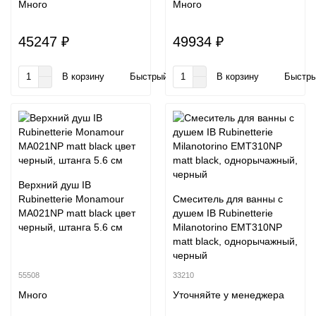
Много
Много
45247 ₽
49934 ₽
В корзину
Быстрый заказ
В корзину
Быстры
Верхний душ IB
Rubinetterie Monamour
Смеситель для ванны с
MA021NP matt black цвет
душем IB Rubinetterie
черный, штанга 5.6 см
Milanotorino EMT310NP
matt black, однорычажный,
черный
55508
33210
Много
Уточняйте у менеджера