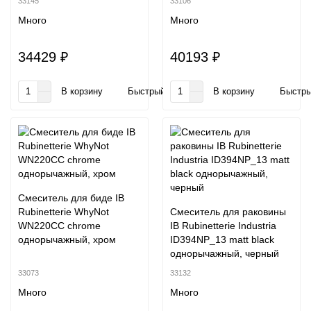
33145
33106
Много
Много
34429 ₽
40193 ₽
В корзину
Быстрый заказ
В корзину
Быстры
Смеситель для биде IB
Rubinetterie WhyNot
Смеситель для раковины
WN220CC chrome
IB Rubinetterie Industria
однорычажный, хром
ID394NP_13 matt black
однорычажный, черный
33073
33132
Много
Много