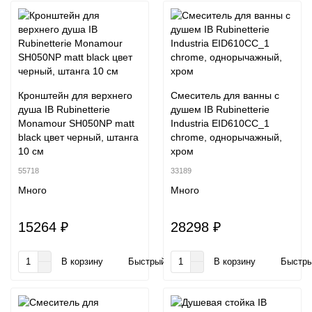
Кронштейн для верхнего
Смеситель для ванны с
душа IB Rubinetterie
душем IB Rubinetterie
Monamour SH050NP matt
Industria EID610CC_1
black цвет черный, штанга
chrome, однорычажный,
10 см
хром
55718
33189
Много
Много
15264 ₽
28298 ₽
В корзину
Быстрый заказ
В корзину
Быстры