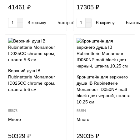
41461 ₽
17305 ₽
В корзину
Быстрый заказ
В корзину
Быстры
Верхний душ IB
Rubinetterie Monamour
Кронштейн для верхнего
ID025CC chrome хром,
душа IB Rubinetterie
штанга 5.6 см
Monamour ID050NP matt
black цвет черный, штанга
10.25 см
55878
55854
Много
Много
50329 ₽
29035 ₽