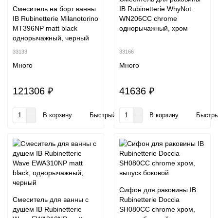
Смеситель на борт ванны
IB Rubinetterie WhyNot
IB Rubinetterie Milanotorino
WN206CC chrome
MT396NP matt black
однорычажный, хром
однорычажный, черный
33133
33166
Много
Много
121306 ₽
41636 ₽
В корзину
Быстрый заказ
В корзину
Быстры
Сифон для раковины IB
Смеситель для ванны с
Rubinetterie Doccia
душем IB Rubinetterie
SH080CC chrome хром,