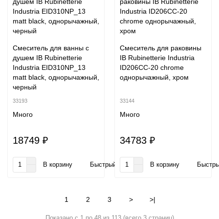
Смеситель для ванны с
Смеситель для раковины
душем IB Rubinetterie
IB Rubinetterie Industria
Industria EID310NP_13
ID206CC-20 chrome
matt black, однорычажный,
однорычажный, хром
черный
33193
33144
Много
Много
18749 ₽
34783 ₽
В корзину
Быстрый заказ
В корзину
Быстры
1
2
3
>
>|
Показано с 1 по 48 из 113 (всего 3 страниц)