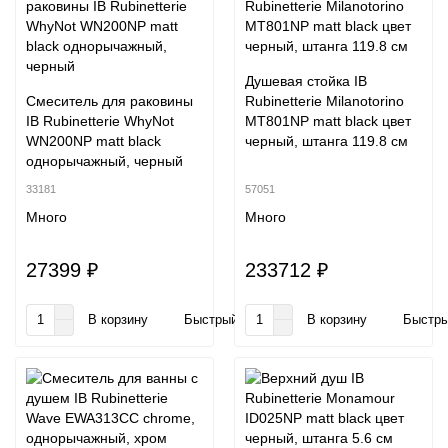
Душевая стойка IB
Смеситель для раковины
Rubinetterie Milanotorino
IB Rubinetterie WhyNot
MT801NP matt black цвет
WN200NP matt black
черный, штанга 119.8 см
однорычажный, черный
33181
57051
Много
Много
27399 ₽
233712 ₽
В корзину
Быстрый заказ
В корзину
Быстры