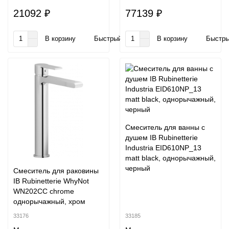
21092 ₽
77139 ₽
В корзину
Быстрый заказ
В корзину
Быстры
Смеситель для ванны с
душем IB Rubinetterie
Industria EID610NP_13
matt black, однорычажный,
черный
Смеситель для раковины
IB Rubinetterie WhyNot
WN202CC chrome
однорычажный, хром
33176
33185