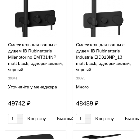
Смеситель для ванны с
Смеситель для ванны с
душем IB Rubinetterie
душем IB Rubinetterie
Milanotorino EMT314NP
Industria EID313NP_13
matt black, однорычажный,
matt black, однорычажный,
черный
черный
30841
30825
Уточняйте у менеджера
Много
49742 ₽
48489 ₽
В корзину
Быстрый заказ
В корзину
Быстры