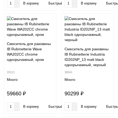
В корзину
Быстрый заказ
В корзину
Быстры
Смеситель для раковины
IB Rubinetterie Wave
Смеситель для раковины
WA202CC chrome
IB Rubinetterie Industria
однорычажный, хром
ID202NP_13 matt black
однорычажный, черный
33121
36541
Много
Много
59660 ₽
90299 ₽
В корзину
Быстрый заказ
В корзину
Быстры