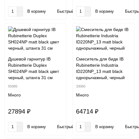
В корзину
Быстрый заказ
В корзину
Быстры
Душевой гарнитур IB
Смеситель для биде IB
Rubinetterie Duplex
Rubinetterie Industria
SH024NP matt black цвет
ID220NP_13 matt black
черный, штанга 31 см
однорычажный, черный
55985
33060
Много
Много
27894 ₽
64714 ₽
В корзину
Быстрый заказ
В корзину
Быстры