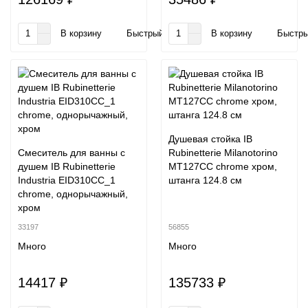
В корзину
Быстрый заказ
В корзину
Быстры
Душевая стойка IB
Смеситель для ванны с
Rubinetterie Milanotorino
душем IB Rubinetterie
MT127CC chrome хром,
Industria EID310CC_1
штанга 124.8 см
chrome, однорычажный,
хром
33197
56855
Много
Много
14417 ₽
135733 ₽