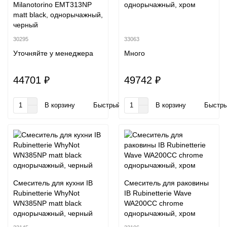
Milanotorino EMT313NP
однорычажный, хром
matt black, однорычажный,
черный
30295
33063
Уточняйте у менеджера
Много
44701 ₽
49742 ₽
В корзину
Быстрый заказ
В корзину
Быстры
Смеситель для кухни IB
Смеситель для раковины
Rubinetterie WhyNot
IB Rubinetterie Wave
WN385NP matt black
WA200CC chrome
однорычажный, черный
однорычажный, хром