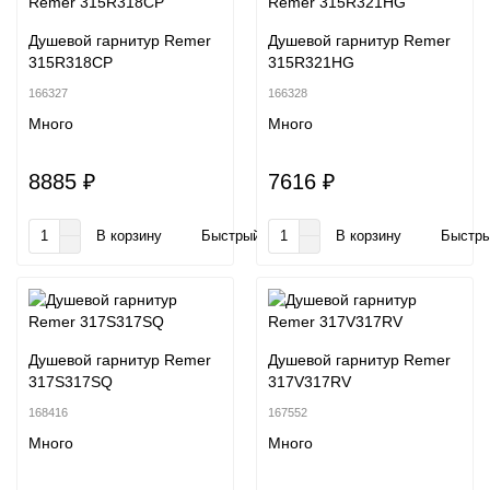
Душевой гарнитур Remer
Душевой гарнитур Remer
315R318CP
315R321HG
166327
166328
Много
Много
8885 ₽
7616 ₽
В корзину
Быстрый заказ
В корзину
Быстры
Душевой гарнитур Remer
Душевой гарнитур Remer
317S317SQ
317V317RV
168416
167552
Много
Много