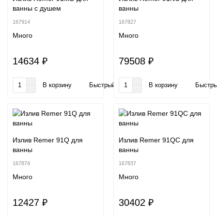
ванны с душем
ванны
167914
167827
Много
Много
14634 ₽
79508 ₽
В корзину
Быстрый заказ
В корзину
Быстры
Излив Remer 91Q для
Излив Remer 91QC для
ванны
ванны
167874
167837
Много
Много
12427 ₽
30402 ₽