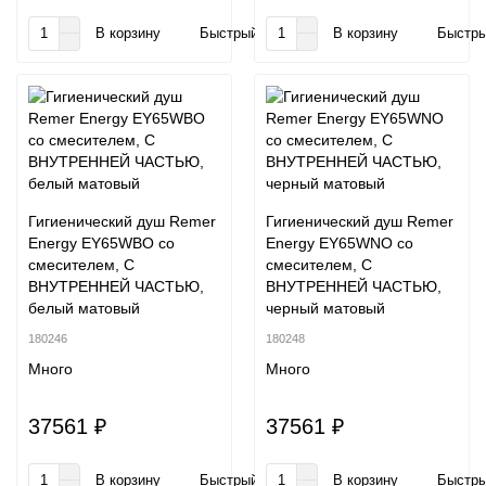
В корзину
Быстрый заказ
В корзину
Быстры
Гигиенический душ Remer
Гигиенический душ Remer
Energy EY65WBO со
Energy EY65WNO со
смесителем, С
смесителем, С
ВНУТРЕННЕЙ ЧАСТЬЮ,
ВНУТРЕННЕЙ ЧАСТЬЮ,
белый матовый
черный матовый
180246
180248
Много
Много
37561 ₽
37561 ₽
В корзину
Быстрый заказ
В корзину
Быстры