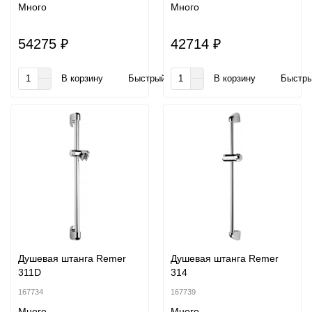
Много
Много
54275 ₽
42714 ₽
В корзину
Быстрый заказ
В корзину
Быстры
Душевая штанга Remer
Душевая штанга Remer
311D
314
167734
167739
Много
Много