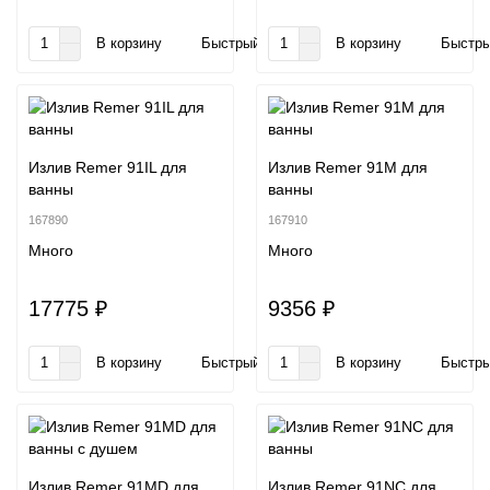
В корзину
Быстрый заказ
В корзину
Быстры
Излив Remer 91IL для
Излив Remer 91M для
ванны
ванны
167890
167910
Много
Много
17775 ₽
9356 ₽
В корзину
Быстрый заказ
В корзину
Быстры
Излив Remer 91MD для
Излив Remer 91NC для