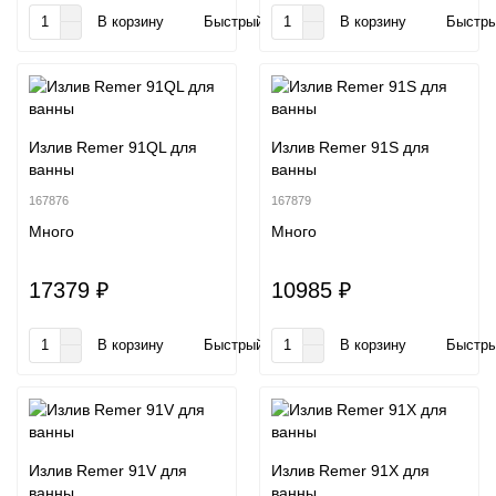
В корзину
Быстрый заказ
В корзину
Быстры
Излив Remer 91QL для
Излив Remer 91S для
ванны
ванны
167876
167879
Много
Много
17379 ₽
10985 ₽
В корзину
Быстрый заказ
В корзину
Быстры
Излив Remer 91V для
Излив Remer 91X для
ванны
ванны