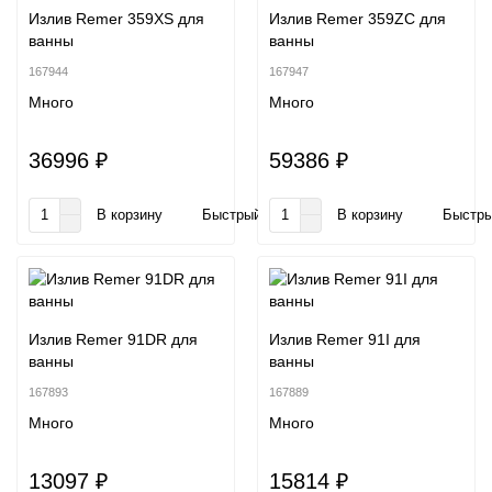
Излив Remer 359XS для
Излив Remer 359ZC для
ванны
ванны
167944
167947
Много
Много
36996 ₽
59386 ₽
В корзину
Быстрый заказ
В корзину
Быстры
Излив Remer 91DR для
Излив Remer 91I для
ванны
ванны
167893
167889
Много
Много
13097 ₽
15814 ₽