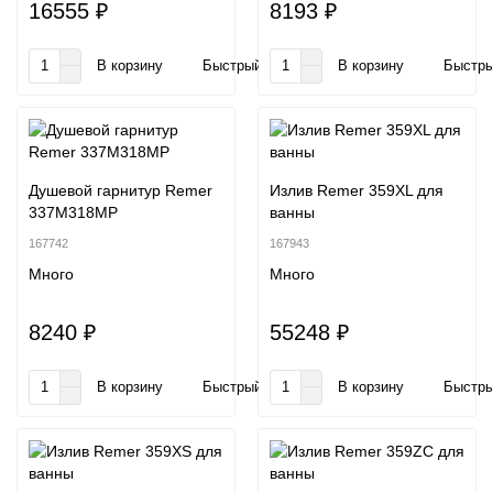
16555 ₽
8193 ₽
В корзину
Быстрый заказ
В корзину
Быстры
Душевой гарнитур Remer
Излив Remer 359XL для
337M318MP
ванны
167742
167943
Много
Много
8240 ₽
55248 ₽
В корзину
Быстрый заказ
В корзину
Быстры