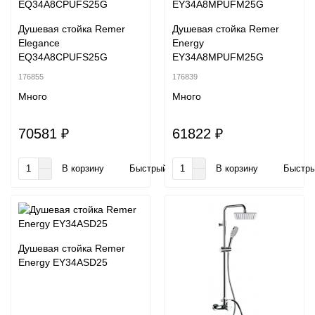
Душевая стойка Remer
Душевая стойка Remer
Elegance
Energy
EQ34A8CPUFS25G
EY34A8MPUFM25G
176855
176839
Много
Много
70581 ₽
61822 ₽
В корзину
Быстрый заказ
В корзину
Быстры
Душевая стойка Remer
Energy EY34ASD25