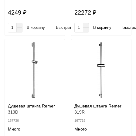
4249 ₽
22272 ₽
В корзину
Быстрый заказ
В корзину
Быстры
Душевая штанга Remer
Душевая штанга Remer
319D
319R
167736
167719
Много
Много