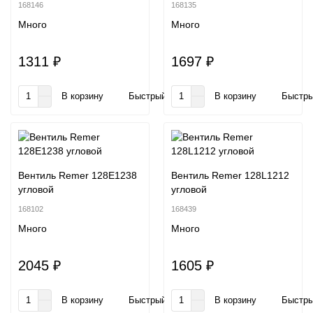
168146
168135
Много
Много
1311 ₽
1697 ₽
В корзину
Быстрый заказ
В корзину
Быстры
Вентиль Remer 128E1238
Вентиль Remer 128L1212
угловой
угловой
168102
168439
Много
Много
2045 ₽
1605 ₽
В корзину
Быстрый заказ
В корзину
Быстры