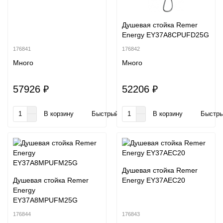
Душевая стойка Remer
Energy EY37A8CPUFD25G
176841
176842
Много
Много
57926 ₽
52206 ₽
В корзину
Быстрый заказ
В корзину
Быстры
Душевая стойка Remer
Душевая стойка Remer
Energy EY37AEC20
Energy
EY37A8MPUFM25G
176844
176843