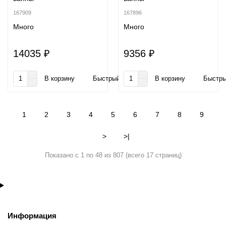
167909
167896
Много
Много
14035 ₽
9356 ₽
В корзину
Быстрый заказ
В корзину
Быстры
1
2
3
4
5
6
7
8
9
>
>|
Показано с 1 по 48 из 807 (всего 17 страниц)
Информация