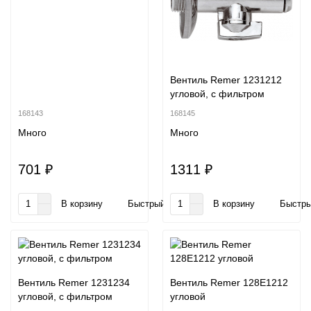
Вентиль Remer 1231212
угловой, с фильтром
168143
168145
Много
Много
701 ₽
1311 ₽
В корзину
Быстрый заказ
В корзину
Быстры
Вентиль Remer 1231234
Вентиль Remer 128E1212
угловой, с фильтром
угловой