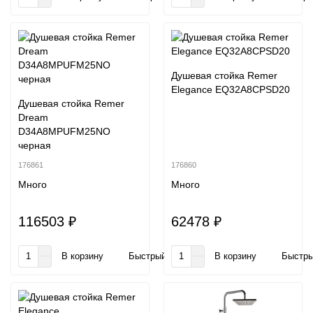
Душевая стойка Remer
Elegance EQ32A8CPSD20
Душевая стойка Remer
Dream
D34A8MPUFM25NO
черная
176861
176860
Много
Много
116503 ₽
62478 ₽
В корзину
Быстрый заказ
В корзину
Быстры