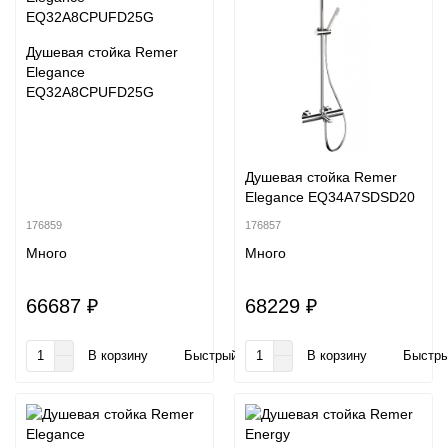
Душевая стойка Remer
Elegance
EQ32A8CPUFD25G
Душевая стойка Remer
Elegance EQ34A7SDSD20
176859
176857
Много
Много
66687 ₽
68229 ₽
В корзину
Быстрый заказ
В корзину
Быстры