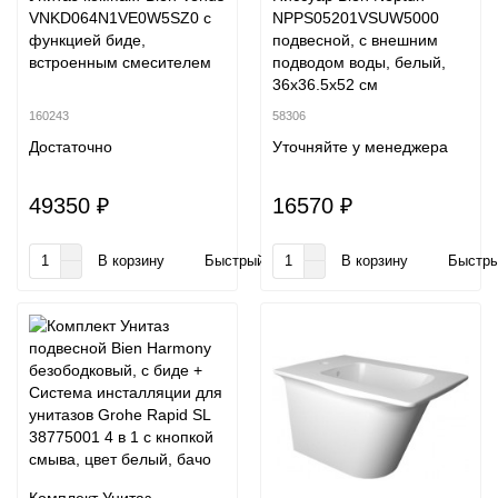
VNKD064N1VE0W5SZ0 с
NPPS05201VSUW5000
функцией биде,
подвесной, с внешним
встроенным смесителем
подводом воды, белый,
36x36.5x52 см
160243
58306
Достаточно
Уточняйте у менеджера
49350 ₽
16570 ₽
В корзину
Быстрый заказ
В корзину
Быстры