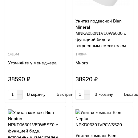
Унитаз подвесной Bien
Mineral
MNKA052N1VE0W5000 с
функцией биде и
встроенным смесителем
141844
170844
Уточняйте у менеджера
Много
38590 ₽
38920 ₽
В корзину
Быстрый заказ
В корзину
Быстры
Унитаз-компакт Bien