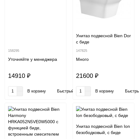
Унитаз подвесной Bien Dor
с биде
158295
147825
Уточняйте у менеджера
Много
14910 ₽
21600 ₽
В корзину
Быстрый заказ
В корзину
Быстры
Унитаз подвесной Bien Ion
безободковый, с биде