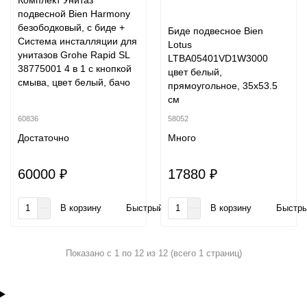
Комплект Унитаз
подвесной Bien Harmony
безободковый, с биде +
Биде подвесное Bien
Система инсталляции для
Lotus
унитазов Grohe Rapid SL
LTBA05401VD1W3000
38775001 4 в 1 с кнопкой
цвет белый,
смыва, цвет белый, бачо
прямоугольное, 35x53.5
см
60836
58052
Достаточно
Много
60000 ₽
17880 ₽
В корзину
Быстрый заказ
В корзину
Быстры
Показано с 1 по 12 из 12 (всего 1 страниц)