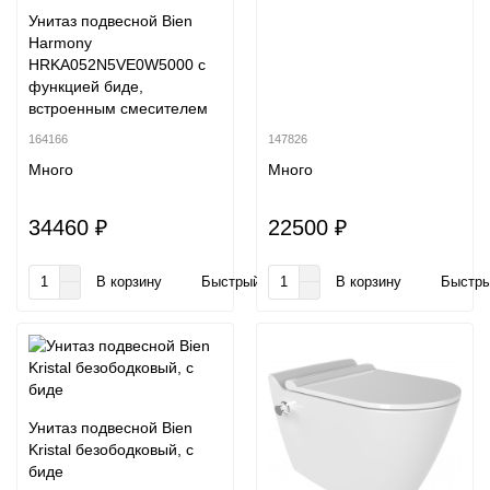
Унитаз подвесной Bien
Harmony
HRKA052N5VE0W5000 с
функцией биде,
встроенным смесителем
164166
147826
Много
Много
34460 ₽
22500 ₽
В корзину
Быстрый заказ
В корзину
Быстры
Унитаз подвесной Bien
Kristal безободковый, с
биде