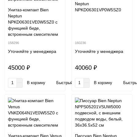
Neptun
Унитаз-компакт Bien
NPKD06301VP0W5SZ0
Neptun
NPKD06301VE0W5SZ0 с
функцией биде,
встроенным смесителем
158296
160236
Уточняйте у менеджера
Уточняйте у менеджера
45000 ₽
40060 ₽
В корзину
Быстрый заказ
В корзину
Быстры
Унитаз-компакт Bien Venus
Писсуар Bien Neptun