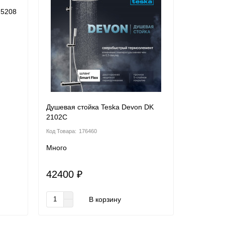
F5208
Душевая стойка Teska Devon DK
2102C
176460
Много
42400 ₽
В корзину