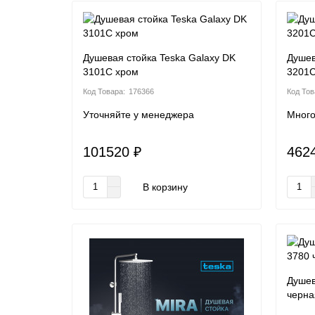
Душевая стойка Teska Galaxy DK
Душев
3101C хром
3201C
176366
Уточняйте у менеджера
Мног
101520 ₽
462
В корзину
Душев
черна