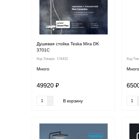
Душевая стойка Teska Mira DK
3701C
176432
Много
Мног
49920 ₽
650
В корзину