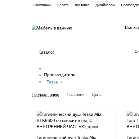
О компании
Оплата
Доставка
Дизайнерам
Производи
Все ка
Каталог
Фо
Производитель
Teska
По умолчанию
Название
Цена
Гигиенический душ Teska Alia
Гигие