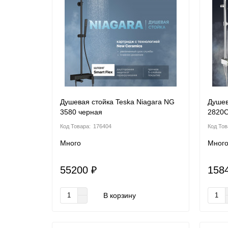
Душевая стойка Teska Niagara NG
Душев
3580 черная
2820
176404
Много
Мног
55200 ₽
158
В корзину