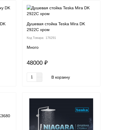
 DK
Душевая стойка Teska Mira DK
2922C хром
176291
Много
48000 ₽
В корзину
K3680