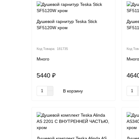
Душевой гарнитур Teska Stick
Душев
SF5120W хром
SF511
181735
Много
Мног
5440 ₽
464
В корзину
Душевой комплект Teska Alinda AS
Душев