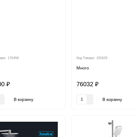
176458
181629
о
Много
00 ₽
76032 ₽
В корзину
В корзину