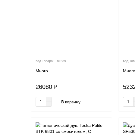
181689
Много
Мног
26080 ₽
523
В корзину