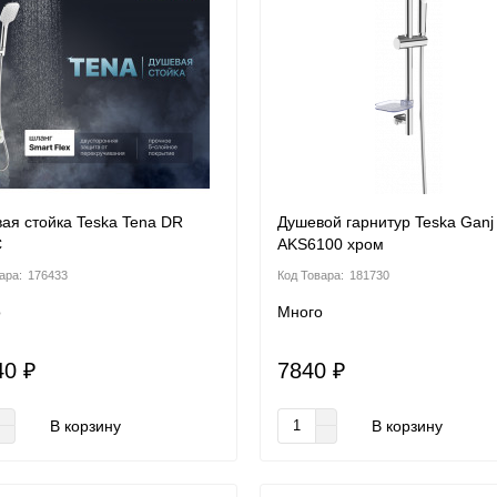
ая стойка Teska Tena DR
Душевой гарнитур Teska Ganj
C
AKS6100 хром
176433
181730
о
Много
40 ₽
7840 ₽
В корзину
В корзину