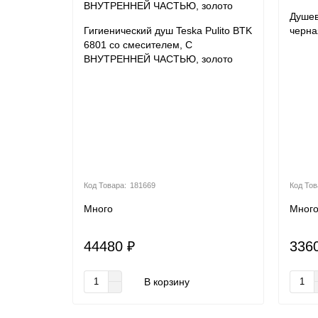
Душев
Гигиенический душ Teska Pulito BTK
черна
6801 со смесителем, С
ВНУТРЕННЕЙ ЧАСТЬЮ, золото
181669
Много
Мног
44480 ₽
336
В корзину