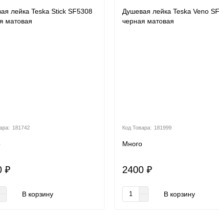
ая лейка Teska Stick SF5308
Душевая лейка Teska Veno S
я матовая
черная матовая
181742
181999
о
Много
0 ₽
2400 ₽
В корзину
В корзину