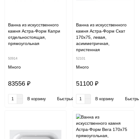
Ванна из искусственного
Ванна из искусственного
камня Астра-Форм Капри
камня Астра-Форм Скат
отдельностоящая,
170x75, левая,
прямоугольная
асимметричная,
пристенная
50914
52101
Много
Много
83556 ₽
51100 ₽
В корзину
Быстрый заказ
В корзину
Быстры