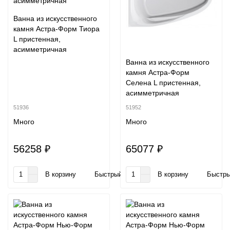
Ванна из искусственного
камня Астра-Форм Тиора
L пристенная,
асимметричная
Ванна из искусственного
камня Астра-Форм
Селена L пристенная,
асимметричная
51936
51952
Много
Много
56258 ₽
65077 ₽
В корзину
Быстрый заказ
В корзину
Быстры