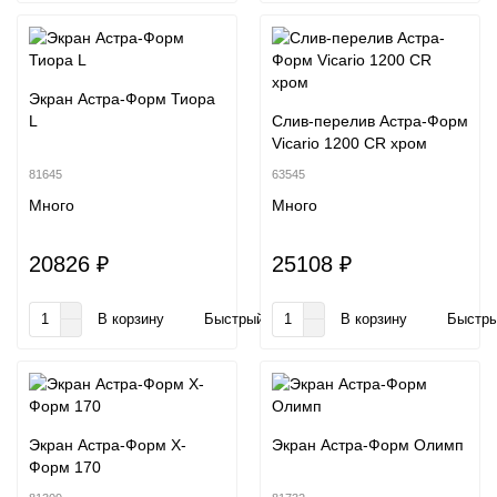
Экран Астра-Форм Тиора
L
Слив-перелив Астра-Форм
Vicario 1200 СR хром
81645
63545
Много
Много
20826 ₽
25108 ₽
В корзину
Быстрый заказ
В корзину
Быстры
Экран Астра-Форм Х-
Экран Астра-Форм Олимп
Форм 170