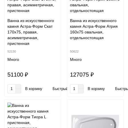
Ванна из искусственного
Ванна из искусственного
камня Астра-Форм Скат
камня Астра-Форм Атрия
170x75, правая,
160х75 овальная,
асимметричная,
отдельностоящая
пристенная
52130
50622
Много
Много
51100 ₽
127075 ₽
В корзину
Быстрый заказ
В корзину
Быстры