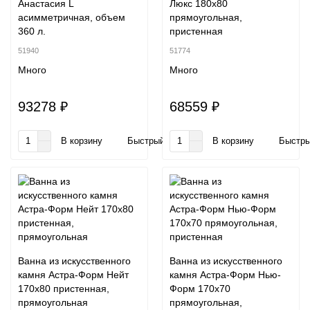
Анастасия L
Люкс 180x80
асимметричная, объем
прямоугольная,
360 л.
пристенная
51940
51774
Много
Много
93278 ₽
68559 ₽
В корзину
Быстрый заказ
В корзину
Быстры
Ванна из искусственного
Ванна из искусственного
камня Астра-Форм Нейт
камня Астра-Форм Нью-
170х80 пристенная,
Форм 170x70
прямоугольная
прямоугольная,