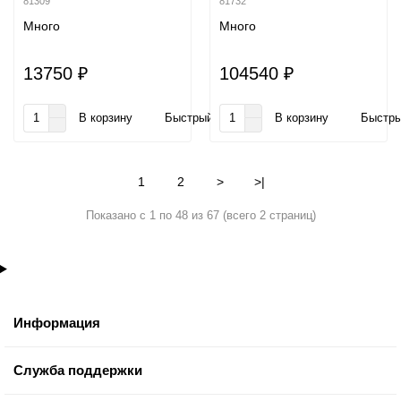
81309
81732
Много
Много
13750 ₽
104540 ₽
В корзину
Быстрый заказ
В корзину
Быстры
1
2
>
>|
Показано с 1 по 48 из 67 (всего 2 страниц)
Информация
Служба поддержки