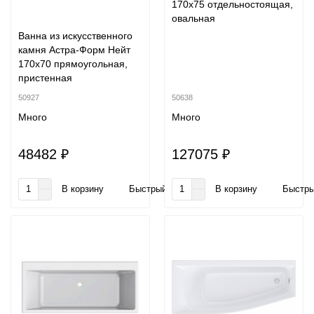
170х75 отдельностоящая,
овальная
Ванна из искусственного
камня Астра-Форм Нейт
170х70 прямоугольная,
пристенная
50927
50638
Много
Много
48482 ₽
127075 ₽
В корзину
Быстрый заказ
В корзину
Быстры