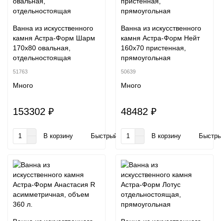
Ванна из искусственного
Ванна из искусственного
камня Астра-Форм Шарм
камня Астра-Форм Нейт
170x80 овальная,
160х70 пристенная,
отдельностоящая
прямоугольная
51763
50639
Много
Много
153302 ₽
48482 ₽
В корзину
Быстрый заказ
В корзину
Быстры