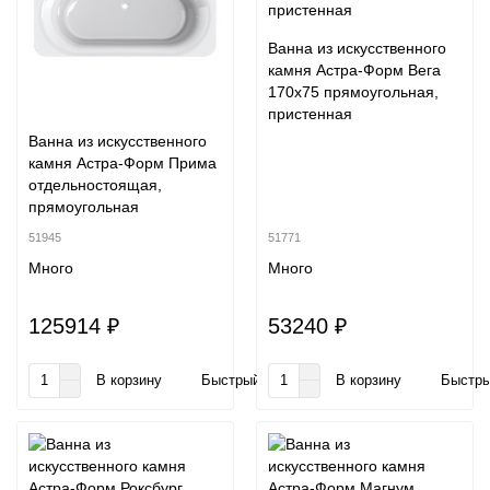
Ванна из искусственного
камня Астра-Форм Вега
170x75 прямоугольная,
пристенная
Ванна из искусственного
камня Астра-Форм Прима
отдельностоящая,
прямоугольная
51945
51771
Много
Много
125914 ₽
53240 ₽
В корзину
Быстрый заказ
В корзину
Быстры