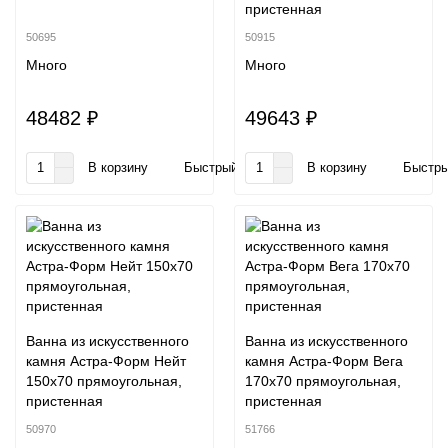
пристенная
50695
50915
Много
Много
48482 ₽
49643 ₽
В корзину
Быстрый заказ
В корзину
Быстры
Ванна из искусственного
Ванна из искусственного
камня Астра-Форм Нейт
камня Астра-Форм Вега
150x70 прямоугольная,
170x70 прямоугольная,
пристенная
пристенная
50970
51766