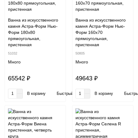
Ванна из искусственного
Ванна из искусственного
камня Астра-Форм Нью-
камня Астра-Форм Нью-
Форм 180x80
Форм 160x70
прямоугольная,
прямоугольная,
пристенная
пристенная
51032
50805
Много
Много
65542 ₽
49643 ₽
В корзину
Быстрый заказ
В корзину
Быстры