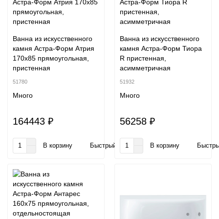
Ванна из искусственного
Ванна из искусственного
камня Астра-Форм Атрия
камня Астра-Форм Тиора
170x85 прямоугольная,
R пристенная,
пристенная
асимметричная
51780
51932
Много
Много
164443 ₽
56258 ₽
В корзину
Быстрый заказ
В корзину
Быстры