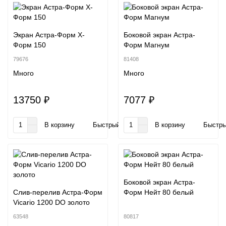
Экран Астра-Форм Х-
Боковой экран Астра-
Форм 150
Форм Магнум
79676
81408
Много
Много
13750 ₽
7077 ₽
В корзину
Быстрый заказ
В корзину
Быстры
Боковой экран Астра-
Слив-перелив Астра-Форм
Форм Нейт 80 белый
Vicario 1200 DO золото
63548
80817