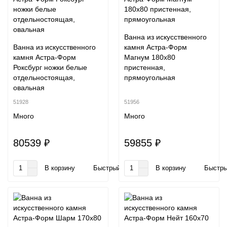
Ванна из искусственного
Ванна из искусственного
камня Астра-Форм
камня Астра-Форм
Магнум 180х80
Роксбург ножки белые
пристенная,
отдельностоящая,
прямоугольная
овальная
51928
51956
Много
Много
80539 ₽
59855 ₽
В корзину
Быстрый заказ
В корзину
Быстры