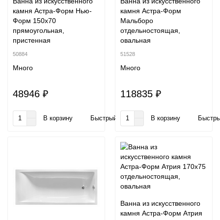
Ванна из искусственного
Ванна из искусственного
камня Астра-Форм Нью-
камня Астра-Форм
Форм 150x70
Мальборо
прямоугольная,
отдельностоящая,
пристенная
овальная
50884
51528
Много
Много
48946 ₽
118835 ₽
В корзину
Быстрый заказ
В корзину
Быстры
Ванна из искусственного
камня Астра-Форм Атрия