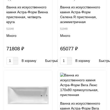
Ванна из искусственного
Ванна из искусственного
камня Астра-Форм Виена
камня Астра-Форм
пристенная, четверть
Селена R пристенная,
круга
асимметричная
51548
51948
Много
Много
71808 ₽
65077 ₽
В корзину
Быстрый заказ
В корзину
Быстры
Ванна из искусственного
камня Астра-Форм Вега