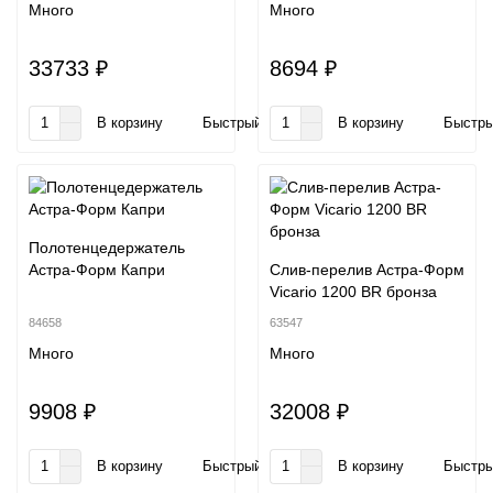
Много
Много
33733 ₽
8694 ₽
В корзину
Быстрый заказ
В корзину
Быстры
Полотенцедержатель
Астра-Форм Капри
Слив-перелив Астра-Форм
Vicario 1200 BR бронза
84658
63547
Много
Много
9908 ₽
32008 ₽
В корзину
Быстрый заказ
В корзину
Быстры