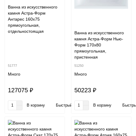
Ванна из искусственного
камня Астра-Форм
Антарес 160х75
прямоугольная,
отдельностоящая
Ванна из искусственного
камня Астра-Форм Нью-
Форм 170x80
прямоугольная,
пристенная
51777
51250
Много
Много
127075 ₽
50223 ₽
В корзину
Быстрый заказ
В корзину
Быстры