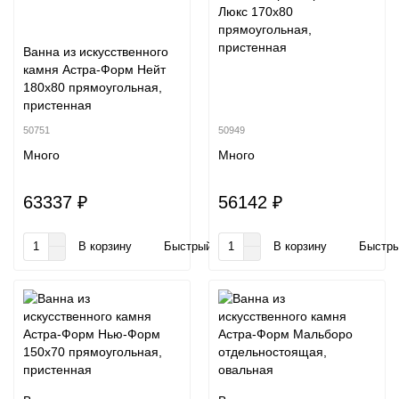
Люкс 170x80
прямоугольная,
пристенная
Ванна из искусственного
камня Астра-Форм Нейт
180х80 прямоугольная,
пристенная
50751
50949
Много
Много
63337 ₽
56142 ₽
В корзину
Быстрый заказ
В корзину
Быстры