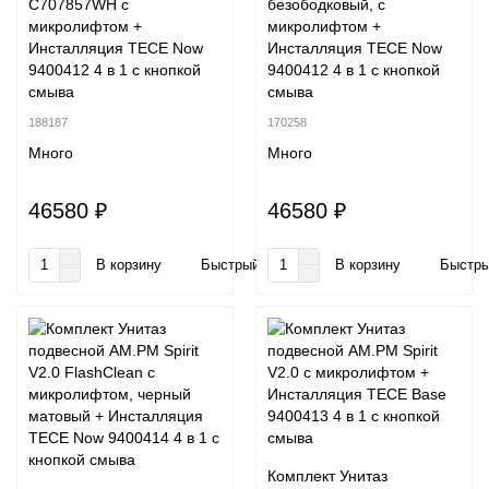
C707857WH с
безободковый, с
микролифтом +
микролифтом +
Инсталляция TECE Now
Инсталляция TECE Now
9400412 4 в 1 с кнопкой
9400412 4 в 1 с кнопкой
смыва
смыва
188187
170258
Много
Много
46580 ₽
46580 ₽
В корзину
Быстрый заказ
В корзину
Быстры
Комплект Унитаз