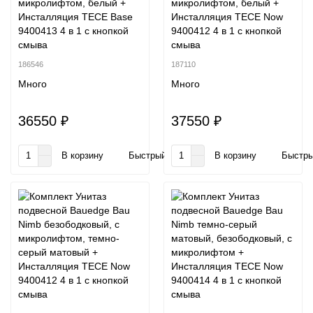
микролифтом, белый +
микролифтом, белый +
Инсталляция TECE Base
Инсталляция TECE Now
9400413 4 в 1 с кнопкой
9400412 4 в 1 с кнопкой
смыва
смыва
186546
187110
Много
Много
36550 ₽
37550 ₽
В корзину
Быстрый заказ
В корзину
Быстры