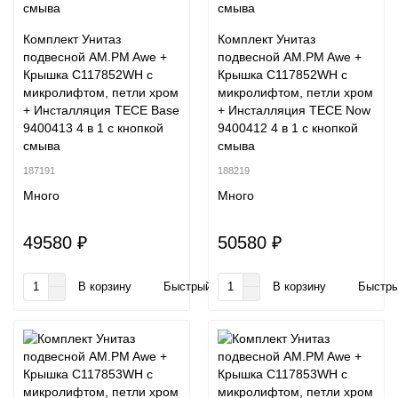
Комплект Унитаз
Комплект Унитаз
подвесной AM.PM Awe +
подвесной AM.PM Awe +
Крышка C117852WH с
Крышка C117852WH с
микролифтом, петли хром
микролифтом, петли хром
+ Инсталляция TECE Base
+ Инсталляция TECE Now
9400413 4 в 1 с кнопкой
9400412 4 в 1 с кнопкой
смыва
смыва
187191
188219
Много
Много
49580 ₽
50580 ₽
В корзину
Быстрый заказ
В корзину
Быстры