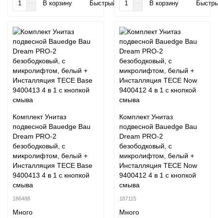
В корзину
Быстрый заказ
В корзину
Быстры
Комплект Унитаз
Комплект Унитаз
подвесной Bauedge Bau
подвесной Bauedge Bau
Dream PRO-2
Dream PRO-2
безободковый, с
безободковый, с
микролифтом, белый +
микролифтом, белый +
Инсталляция TECE Base
Инсталляция TECE Now
9400413 4 в 1 с кнопкой
9400412 4 в 1 с кнопкой
смыва
смыва
186488
187115
Много
Много