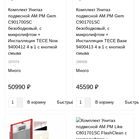
Комплект Унитаз
Комплект Унитаз
подвесной AM.PM Gem
подвесной AM.PM Gem
C901700SC
C901701SC
безободковый, с
безободковый, с
микролифтом +
микролифтом +
Инсталляция TECE Now
Инсталляция TECE Base
9400412 4 в 1 с кнопкой
9400413 4 в 1 с кнопкой
смыва
смыва
187074
186508
Много
Много
50990 ₽
45590 ₽
В корзину
Быстрый заказ
В корзину
Быстры