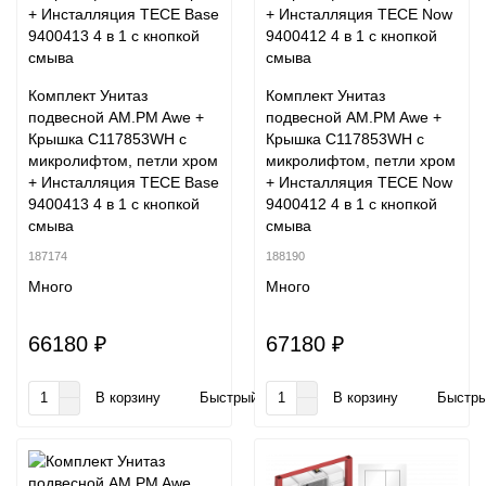
Комплект Унитаз
Комплект Унитаз
подвесной AM.PM Awe +
подвесной AM.PM Awe +
Крышка C117853WH с
Крышка C117853WH с
микролифтом, петли хром
микролифтом, петли хром
+ Инсталляция TECE Base
+ Инсталляция TECE Now
9400413 4 в 1 с кнопкой
9400412 4 в 1 с кнопкой
смыва
смыва
187174
188190
Много
Много
66180 ₽
67180 ₽
В корзину
Быстрый заказ
В корзину
Быстры