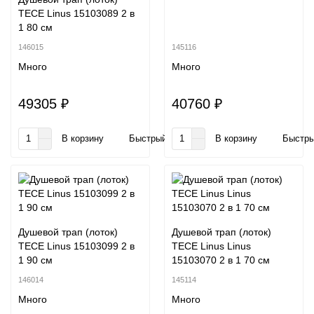
TECE Linus 15103089 2 в
1 80 см
146015
145116
Много
Много
49305 ₽
40760 ₽
В корзину
Быстрый заказ
В корзину
Быстры
Душевой трап (лоток)
Душевой трап (лоток)
TECE Linus 15103099 2 в
TECE Linus Linus
1 90 см
15103070 2 в 1 70 см
146014
145114
Много
Много