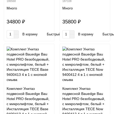
186568
187108
Много
Много
34800 ₽
35800 ₽
В корзину
Быстрый заказ
В корзину
Быстры
Комплект Унитаз
Комплект Унитаз
подвесной Bauedge Bau
подвесной Bauedge Bau
Hotel PRO безободковый,
Hotel PRO безободковый,
с микролифтом, белый +
с микролифтом, белый +
Инсталляция TECE Base
Инсталляция TECE Now