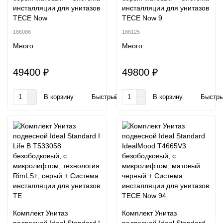
инсталляции для унитазов
инсталляции для унитазов
TECE Now
TECE Now 9
186086
186125
Много
Много
49400 ₽
49800 ₽
В корзину
Быстрый заказ
В корзину
Быстры
Комплект Унитаз
Комплект Унитаз