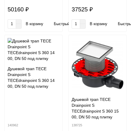
50160 ₽
37525 ₽
В корзину
Быстрый заказ
В корзину
Быстры
Душевой трап TECE
Drainpoint S
TECEdrainpoint S 360 14
00, DN 50 под плитку
Душевой трап TECE
Drainpoint S
TECEdrainpoint S 360 15
00, DN 50 под плитку
140962
138725