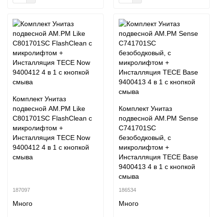
Комплект Унитаз
подвесной AM.PM Like
Комплект Унитаз
C801701SC FlashClean с
подвесной AM.PM Sense
микролифтом +
C741701SC
Инсталляция TECE Now
безободковый, с
9400412 4 в 1 с кнопкой
микролифтом +
смыва
Инсталляция TECE Base
9400413 4 в 1 с кнопкой
смыва
187097
186534
Много
Много