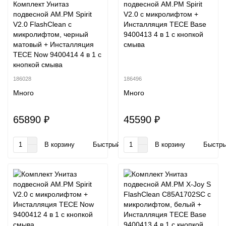
Комплект Унитаз
подвесной AM.PM Spirit
подвесной AM.PM Spirit
V2.0 с микролифтом +
V2.0 FlashClean с
Инсталляция TECE Base
микролифтом, черный
9400413 4 в 1 с кнопкой
матовый + Инсталляция
смыва
TECE Now 9400414 4 в 1 с
кнопкой смыва
186028
186496
Много
Много
65890 ₽
45590 ₽
В корзину
Быстрый заказ
В корзину
Быстры