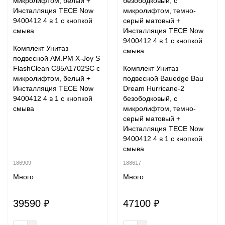
Комплект Унитаз
подвесной AM.PM X-Joy S
FlashClean C85A1702SC с
Комплект Унитаз
микролифтом, белый +
подвесной Bauedge Bau
Инсталляция TECE Now
Dream Hurricane-2
9400412 4 в 1 с кнопкой
безободковый, с
смыва
микролифтом, темно-
серый матовый +
Инсталляция TECE Now
9400412 4 в 1 с кнопкой
смыва
186909
188617
Много
Много
39590 ₽
47100 ₽