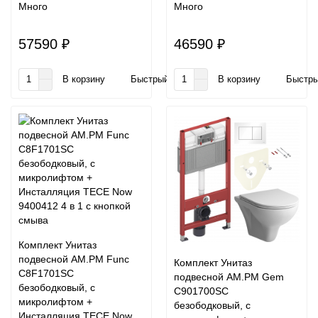
Много
Много
57590 ₽
46590 ₽
В корзину
Быстрый заказ
В корзину
Быстры
Комплект Унитаз
подвесной AM.PM Func
Комплект Унитаз
C8F1701SC
подвесной AM.PM Gem
безободковый, с
C901700SC
микролифтом +
безободковый, с
Инсталляция TECE Now