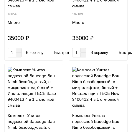
9400413 4 в 1 с кнопкой
9400412 4 в 1 с кнопкой
смыва
смыва
186545
187109
Много
Много
35000 ₽
35000 ₽
В корзину
Быстрый заказ
В корзину
Быстры
Комплект Унитаз
Комплект Унитаз
подвесной Bauedge Bau
подвесной Bauedge Bau
Nimb безободковый, с
Nimb безободковый, с