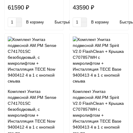
61590 ₽
43590 ₽
В корзину
Быстрый заказ
В корзину
Быстры
Комплект Унитаз
Комплект Унитаз
подвесной AM.PM Sense
подвесной AM.PM Spirit
C741701SC
V2.0 FlashClean + Крышка
безободковый, с
C707857WH с
микролифтом +
микролифтом +
Инсталляция TECE Now
Инсталляция TECE Base
9400412 4 в 1 с кнопкой
9400413 4 в 1 с кнопкой