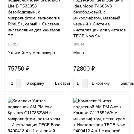
подвесной Ideal Standard I
подвесной Ideal Standard
Life B T533058
IdealMood T4665V3
безободковый, с
безободковый, с
микролифтом, технология
микролифтом, матовый
RimLS+, серый + Система
черный + Система
инсталляции для унитазов
инсталляции для унитазов
TE
TECE Now 94
186310
186314
Уточняйте у менеджера
Много
75750 ₽
72800 ₽
В корзину
Быстрый заказ
В корзину
Быстры