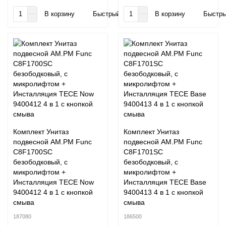
В корзину
Быстрый заказ
В корзину
Быстры
Комплект Унитаз
Комплект Унитаз
подвесной AM.PM Func
подвесной AM.PM Func
C8F1700SC
C8F1701SC
безободковый, с
безободковый, с
микролифтом +
микролифтом +
Инсталляция TECE Now
Инсталляция TECE Base
9400412 4 в 1 с кнопкой
9400413 4 в 1 с кнопкой
смыва
смыва
187080
186500