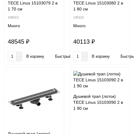
TECE Linus 15103079 2 в
TECE Linus 15103080 2 в
1 70 см
1 80 см
146013
145115
Много
Много
48545 ₽
40113 ₽
В корзину
Быстрый заказ
В корзину
Быстры
Душевой трап (лоток)
TECE Linus 15103090 2 в
1 90 см
Душевой трап (лоток)