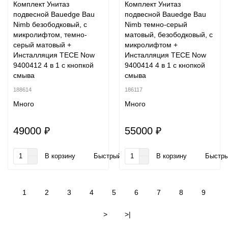
Комплект Унитаз
Комплект Унитаз
подвесной Bauedge Bau
подвесной Bauedge Bau
Nimb безободковый, с
Nimb темно-серый
микролифтом, темно-
матовый, безободковый, с
серый матовый +
микролифтом +
Инсталляция TECE Now
Инсталляция TECE Now
9400412 4 в 1 с кнопкой
9400414 4 в 1 с кнопкой
смыва
смыва
188614
186117
Много
Много
49000 ₽
55000 ₽
В корзину
Быстрый заказ
В корзину
Быстры
1
2
3
4
5
6
7
8
9
>
>|