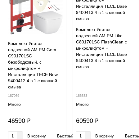
Комплект Унитаз
подвесной AM.PM Like
C801701SC FlashClean с
Комплект Унитаз
микролифтом +
подвесной AM.PM Gem
Инсталляция TECE Base
C901701SC
9400413 4 в 1 с кнопкой
безободковый, с
смыва
микролифтом +
Инсталляция TECE Now
9400412 4 в 1 с кнопкой
смыва
187069
186533
Много
Много
46590 ₽
60590 ₽
В корзину
Быстрый заказ
В корзину
Быстры