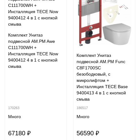
Комплект Унитаз
подвесной AM.PM Awe
C111700WH +
Инсталляция TECE Now
Комплект Унитаз
9400412 4 в 1 с кнопкой
подвесной AM.PM Func
смыва
C8F1700SC
безободковый, с
микролифтом +
Инсталляция TECE Base
9400413 4 в 1 с кнопкой
смыва
170263
186517
Много
Много
67180 ₽
56590 ₽