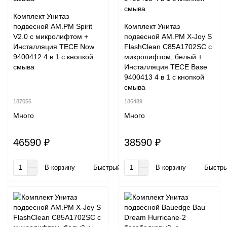
Комплект Унитаз
подвесной AM.PM Spirit
Комплект Унитаз
V2.0 с микролифтом +
подвесной AM.PM X-Joy S
Инсталляция TECE Now
FlashClean C85A1702SC с
9400412 4 в 1 с кнопкой
микролифтом, белый +
смыва
Инсталляция TECE Base
9400413 4 в 1 с кнопкой
смыва
187056
186489
Много
Много
46590 ₽
38590 ₽
В корзину
Быстрый заказ
В корзину
Быстры