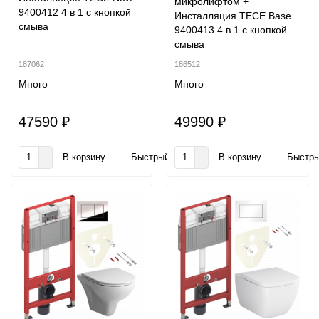
микролифтом +
9400412 4 в 1 с кнопкой
Инсталляция TECE Base
смыва
9400413 4 в 1 с кнопкой
смыва
187062
186512
Много
Много
47590 ₽
49990 ₽
В корзину
Быстрый заказ
В корзину
Быстры