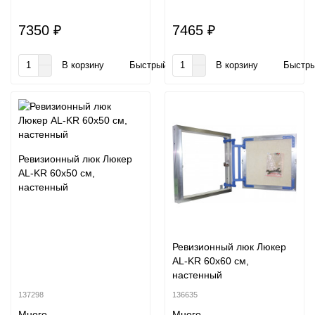
7350 ₽
7465 ₽
В корзину
Быстрый заказ
В корзину
Быстры
Ревизионный люк Люкер
AL-KR 60x50 см,
настенный
Ревизионный люк Люкер
AL-KR 60x60 см,
настенный
137298
136635
Много
Много