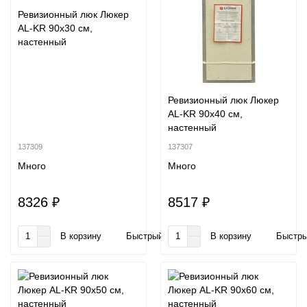
Ревизионный люк Люкер
AL-KR 90x30 см,
настенный
Ревизионный люк Люкер
AL-KR 90x40 см,
настенный
137309
137307
Много
Много
8326 ₽
8517 ₽
В корзину
Быстрый заказ
В корзину
Быстры