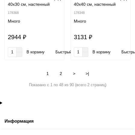
40x30 см, настенный
40x40 см, настенный
178368
178348
Много
Много
2944 ₽
3131 ₽
В корзину
Быстрый заказ
В корзину
Быстры
1
2
>
>|
Показано с 1 по 48 из 90 (всего 2 страниц)
Информация