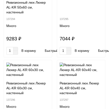
Ревизионный люк Люкер
AL-KR 50x60 см,
настенный
137294
137295
Много
Много
9283 ₽
7044 ₽
В корзину
Быстрый заказ
В корзину
Быстры
Ревизионный люк Люкер
Ревизионный люк Люкер
AL-KR 60x30 см,
AL-KR 60x40 см,
настенный
настенный
137296
137297
Много
Много