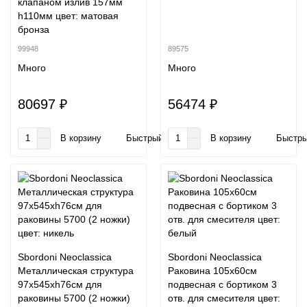
клапаном излив 157мм
h110мм цвет: матовая
бронза
99948
89575
Много
Много
80697 ₽
56474 ₽
В корзину
Быстрый заказ
В корзину
Быстры
Sbordoni Neoclassica
Sbordoni Neoclassica
Металлическая структура
Раковина 105х60см
97х545хh76см для
подвесная с бортиком 3
раковины 5700 (2 ножки)
отв. для смесителя цвет: