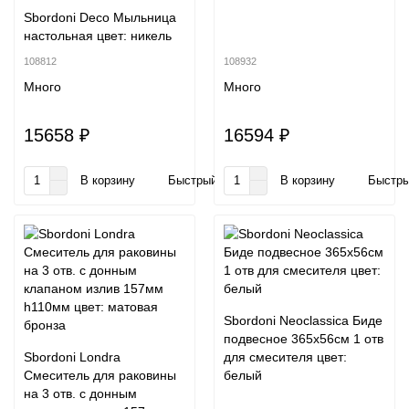
Sbordoni Deco Мыльница
настольная цвет: никель
108812
108932
Много
Много
15658 ₽
16594 ₽
В корзину
Быстрый заказ
В корзину
Быстры
Sbordoni Neoclassica Биде
подвесное 365х56см 1 отв
Sbordoni Londra
для смесителя цвет:
Смеситель для раковины
белый
на 3 отв. с донным