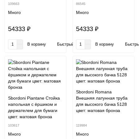
109663
86545
Много
Много
54333 ₽
54333 ₽
В корзину
Быстрый заказ
В корзину
Быстры
Sbordoni Romana
Sbordoni Piantane Стойка
Внешняя латунная труба
напольная с ёршиком и
для высокого бачка 5128
держателем для бумаги
цвет: матовая бронза
цвет: матовая бронза
103617
119984
Много
Много