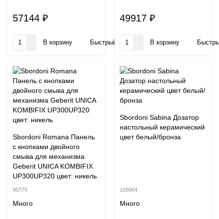
57144 ₽
49917 ₽
В корзину
Быстрый заказ
В корзину
Быстры
Sbordoni Sabina Дозатор
настольный керамический
Sbordoni Romana Панель
цвет белый/бронза
с кнопками двойного
смыва для механизма
Geberit UNICA KOMBIFIX
UP300UP320 цвет: никель
90775
109064
Много
Много