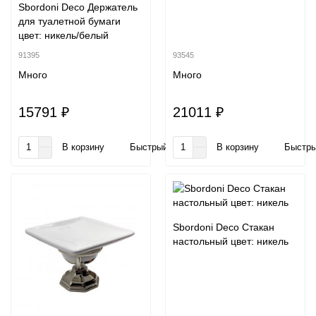
Sbordoni Deco Держатель
для туалетной бумаги
цвет: никель/белый
91395
93545
Много
Много
15791 ₽
21011 ₽
В корзину
Быстрый заказ
В корзину
Быстры
Sbordoni Deco Стакан
настольный цвет: никель