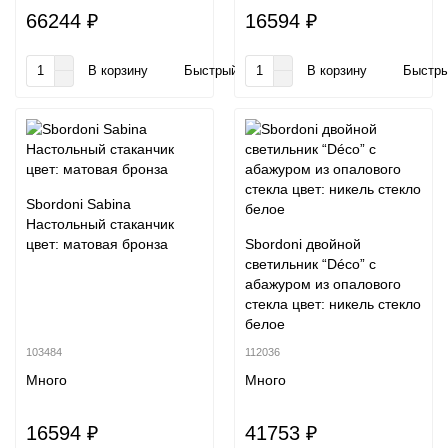
66244 ₽
16594 ₽
В корзину
Быстрый заказ
В корзину
Быстры
Sbordoni Sabina
Настольный стаканчик
цвет: матовая бронза
Sbordoni двойной
светильник “Déco” с
абажуром из опалового
стекла цвет: никель стекло
белое
103484
112036
Много
Много
16594 ₽
41753 ₽