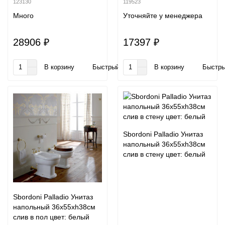
123130
119523
Много
Уточняйте у менеджера
28906 ₽
17397 ₽
В корзину
Быстрый заказ
В корзину
Быстры
Sbordoni Palladio Унитаз
напольный 36х55хh38см
слив в стену цвет: белый
Sbordoni Palladio Унитаз
напольный 36х55хh38см
слив в пол цвет: белый