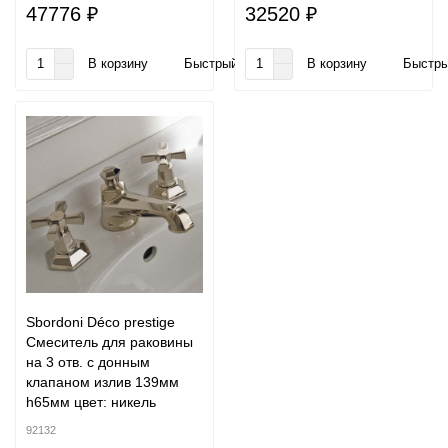
47776 ₽
32520 ₽
В корзину
Быстрый заказ
В корзину
Быстры
Sbordoni Déco prestige
Смеситель для раковины
на 3 отв. с донным
клапаном излив 139мм
h65мм цвет: никель
92132