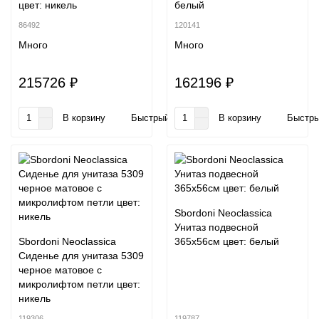
цвет: никель
белый
86492
120141
Много
Много
215726 ₽
162196 ₽
В корзину
Быстрый заказ
В корзину
Быстры
Sbordoni Neoclassica
Унитаз подвесной
Sbordoni Neoclassica
365х56см цвет: белый
Сиденье для унитаза 5309
черное матовое с
микролифтом петли цвет:
никель
119306
119787