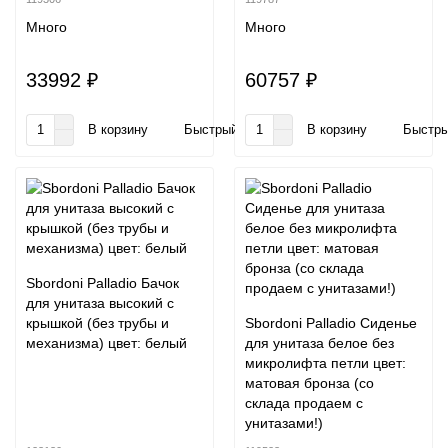
Много
Много
33992 ₽
60757 ₽
В корзину
Быстрый заказ
В корзину
Быстры
Sbordoni Palladio Бачок
для унитаза высокий с
крышкой (без трубы и
Sbordoni Palladio Сиденье
механизма) цвет: белый
для унитаза белое без
микролифта петли цвет:
матовая бронза (со
склада продаем с
унитазами!)