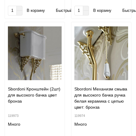
В корзину
Быстрый заказ
В корзину
Быстры
Sbordoni Кронштейн (2шт)
Sbordoni Механизм смыва
для высокого бачка цвет
для высокого бачка ручка
бронза
белая керамика с цепью
цвет: бронза
119973
119974
Много
Много