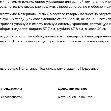
ами не только великолепное украшение для ванной комнаты, но и
ость не только визуально увеличить пространство, но и обеспечива
агостойкие материалы (МДФ), в составе которых полностью отсутс
 лучших традициях современного стиля. Белый, основной цвет ис
атривает удобную и вместительную систему хранения, состоящую 
бариты изделия: ширина 57.7 см, глубина 47.8 см, высота 40 см.
зводится со строгим соблюдением всех стандартов, благодаря чем
ната 58П с 2 ящиками создаст уют и комфорт в любом дизайнерско
евые
Белые
Напольные
Под стиральную машину
Подвесные
 поддержки
Дополнительно
 безопасности
Фото мебель а ванную