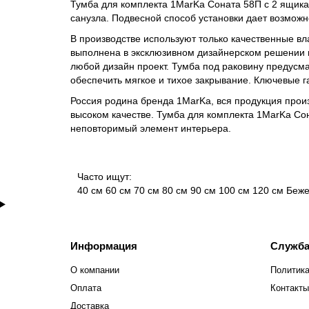
Тумба для комплекта 1MarKa Соната 58П с 2 ящик
санузла. Подвесной способ установки дает возможн
В производстве используют только качественные вл
выполнена в эксклюзивном дизайнерском решении в
любой дизайн проект. Тумба под раковину предусм
обеспечить мягкое и тихое закрывание. Ключевые га
Россия родина бренда 1MarKa, вся продукция прои
высоком качестве. Тумба для комплекта 1MarKa Со
неповторимый элемент интерьера.
Часто ищут:
40 см
60 см
70 см
80 см
90 см
100 см
120 см
Беж
Информация
Служба
О компании
Политика
Оплата
Контакты
Доставка